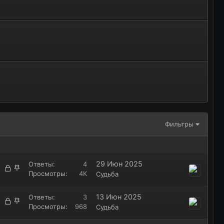
Фильтры
29 Июн 2025
Ответы
4
З
З
Просмотры
4K
Судьба
а
а
к
к
13 Июн 2025
Ответы
3
р
р
З
З
Просмотры
968
Судьба
ы
е
а
а
т
п
к
к