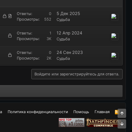
а
л
р
р
е
ы
е
5 Дек 2025
Ответы
0
З
Статья
С
н
т
п
Просмотры
552
Судьба
а
т
о
а
л
к
а
е
12 Апр 2024
Ответы
1
р
т
З
н
Просмотры
3K
Судьба
ы
ь
а
о
т
я
к
24 Сен 2023
а
Ответы
0
р
З
Просмотры
2K
Судьба
ы
а
т
к
а
р
Войдите или зарегистрируйтесь для ответа.
ы
т
а
а
Политика конфиденциальности
Помощь
Главная
R
Све
S
S
Сни