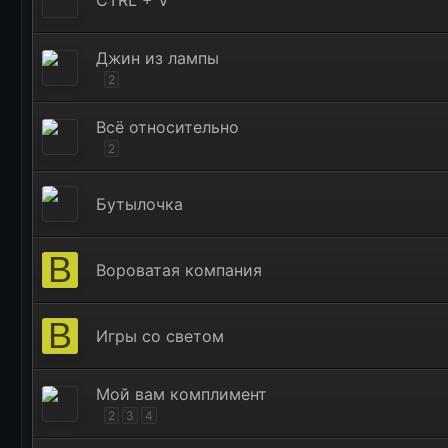
CTRL + V
Джин из лампы
2
Всё относительно
2
Бутылочка
В
Вороватая компания
В
Игры со светом
Мой вам комплимент
2
3
4