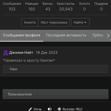
Сообщения
Реакции
Баллы
Кристаллы
Золото
Подарки
103
192
43
20,943
0
0
Анкета
Лист персонажа
Найти
Сообщения профиля
Последняя активность
Публикац
Д
Джекки Найт
18 Дек 2023
*привязал к хвосту бантик*
Р
Хари
е
а
к
ц
и
Пользователи
и
:
Ночь
Russian (RU)