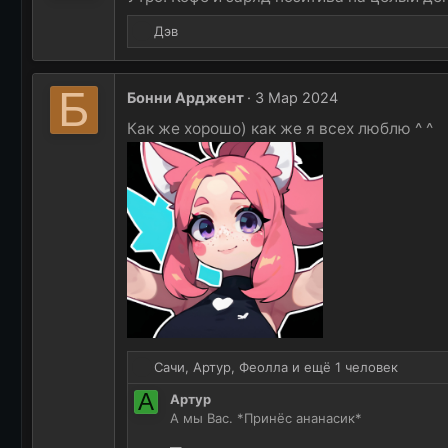
и
:
Р
Дэв
е
а
к
Б
Бонни Арджент
3 Мар 2024
ц
и
Как же хорошо) как же я всех люблю ^ ^
и
:
Р
Сачи
,
Артур
,
Феолла
и ещё 1 человек
е
А
Артур
а
А мы Вас. *Принёс ананасик*
к
ц