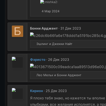
и
и
4 Мар 2024
:
Б
Бонни Арджент
31 Дек 2023
Р
Эшлинг
и
Джекки Найт
е
а
к
Фэристо
26 Дек 2023
ц
и
и
Р
:
Лео Мельх
и
Бонни Арджент
е
а
к
Кирион
25 Дек 2023
ц
и
Я плохо тебя знаю, но кажется ты вполн
и
улыбками, все желания исполнятся, а пр