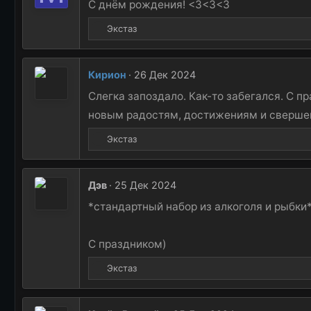
и
С днём рождения! <3<3<3
и
Р
:
Экстаз
е
а
к
Кирион
26 Дек 2024
ц
и
Слегка запоздало. Как-то забегался. С п
и
новым радостям, достижениям и сверше
:
Р
Экстаз
е
а
к
Дэв
25 Дек 2024
ц
и
*стандартный набор из алкоголя и рыбки
и
:
С праздником)
Р
Экстаз
е
а
к