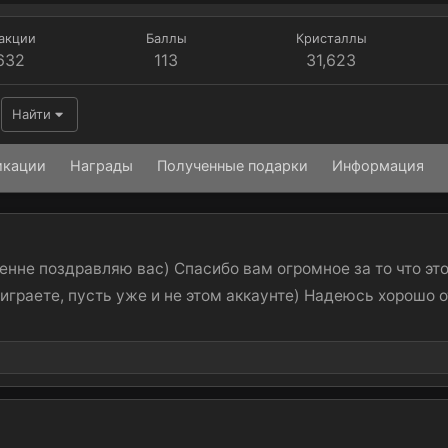
акции
Баллы
Кристаллы
632
113
31,623
Найти
икации
Награды
Полученные подарки
Информация
енне поздравляю вас) Спасибо вам огромное за то что эт
, играете, пусть уже и не этом аккаунте) Надеюсь хорошо 