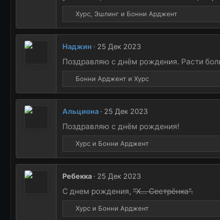
:
Р
Хурс
,
Эшлинг
и
Бонни Арджент
е
а
к
Наджин
25 Дек 2023
ц
и
Поздравляю с днём рождения. Расти бол
и
Р
:
Бонни Арджент
и
Хурс
е
а
к
Альциона
25 Дек 2023
ц
и
Поздравляю с днём рождения!
и
Р
:
Хурс
и
Бонни Арджент
е
а
к
Ребекка
25 Дек 2023
ц
и
С днем рождения,
"Х... Сестрёнка".
и
Р
:
Хурс
и
Бонни Арджент
е