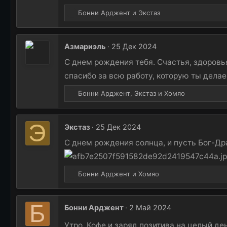
Р
Бонни Арджент
и
Экстаз
е
а
к
Азмариэль
25 Дек 2024
ц
и
С днем рождения тебя. Счастья, здоровь
и
спасибо за всю работу, которую ты делае
:
Р
Бонни Арджент
,
Экстаз
и
Хомяо
е
а
к
Э
Экстаз
25 Дек 2024
ц
и
С днем рождения солнца, и пусть Бог-Дра
и
:
Р
Бонни Арджент
и
Хомяо
е
а
к
Б
Бонни Арджент
2 Май 2024
ц
и
Утро. Кофе и заряд позитива на целый де