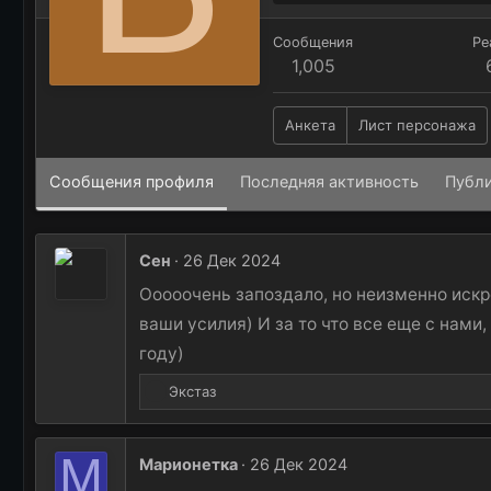
Сообщения
Ре
1,005
Анкета
Лист персонажа
Сообщения профиля
Последняя активность
Публ
Сен
26 Дек 2024
Ооооочень запоздало, но неизменно искр
ваши усилия) И за то что все еще с нами
году)
Р
Экстаз
е
а
к
М
Марионетка
26 Дек 2024
ц