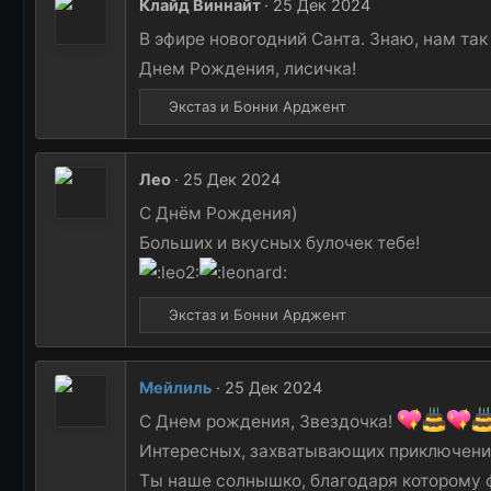
Клайд Виннайт
25 Дек 2024
ц
и
В эфире новогодний Санта. Знаю, нам так 
и
Днем Рождения, лисичка!
:
Р
Экстаз
и
Бонни Арджент
е
а
к
Лео
25 Дек 2024
ц
и
С Днём Рождения)
и
Больших и вкусных булочек тебе!
:
Р
Экстаз
и
Бонни Арджент
е
а
к
Мейлиль
25 Дек 2024
ц
и
С Днем рождения, Звездочка!
и
Интересных, захватывающих приключений;
:
Ты наше солнышко, благодаря которому ф