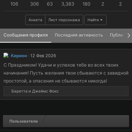
106
306
63
3,383
180
2
2
Анкета
Лист персонажа
Найти
Сообщения профиля
Последняя активность
Публикац
Кирион
12 Фев 2026
С Праздником! Удачи и успехов тебе во всех твоих
начинания! Пусть желания твои сбываются с завидной
простотой, а опасения не сбываются никогда!
Р
Беретта
и
Джеймс Фокс
е
а
к
ц
и
Пользователи
и
: