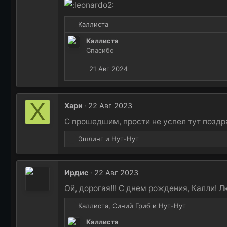
Р
Каллиста
е
Каллиста
а
Спасибо
к
ц
21 Авг 2024
и
и
:
Х
Хари
22 Авг 2023
С прошедшим, прости не успел тут поздр
Р
Эшлинг
и
Нут-Нут
е
а
к
Ирдис
22 Авг 2023
ц
и
Ой, дорогая!!! С днем рождения, Калли!
и
Р
:
Каллиста
,
Синий Гриб
и
Нут-Нут
е
Каллиста
а