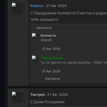
Кирион
21 Авг 2024
С Праздником Каллиста! Счастья и радост
тебе хорошего!
Р
Каллиста
е
Каллиста
а
Спасяб
к
ц
21 Авг 2024
и
и
Чёрная Вдова
:
Ты не сделал ни одной ошибки... КУДА
21 Авг 2024
Р
Каллиста
е
а
к
Тантрия
21 Авг 2024
ц
и
С Днем Рождения!
и