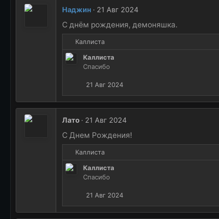
к
Наджин
21 Авг 2024
ц
и
C днём рождения, демоняшка.
и
Р
Каллиста
:
е
Каллиста
а
Спасибо
к
ц
21 Авг 2024
и
и
:
Лато
21 Авг 2024
С Днем Рождения!
Р
Каллиста
е
Каллиста
а
Спасибо
к
ц
21 Авг 2024
и
и
: