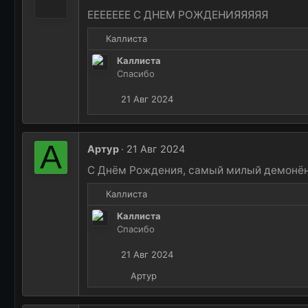
ЕЕЕЕЕЕЕ С ДНЕМ РОЖДЕНИЯЯЯЯЯ
Р
Каллиста
е
Каллиста
а
Спасибо
к
ц
21 Авг 2024
и
и
:
А
Артур
21 Авг 2024
С Днём Рождения, самый милый демонён
Р
Каллиста
е
Каллиста
а
Спасибо
к
ц
21 Авг 2024
и
и
Р
Артур
:
е
а