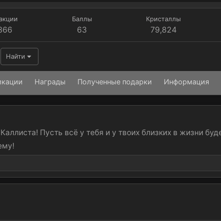
акции
Баллы
Кристаллы
366
63
79,824
Найти
икации
Награды
Полученные подарки
Информация
аллиста! Пусть всё у тебя и у твоих близких в жизни буде
ему!