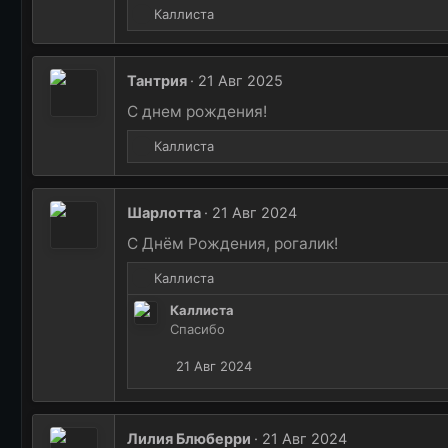
Р
:
Каллиста
е
а
к
Тантрия
21 Авг 2025
ц
и
С днем рождения!
и
Р
:
Каллиста
е
а
к
Шарлотта
21 Авг 2024
ц
и
С Днём Рождения, рогалик!
и
Р
:
Каллиста
е
Каллиста
а
Спасибо
к
ц
21 Авг 2024
и
и
:
Лилия Блюберри
21 Авг 2024