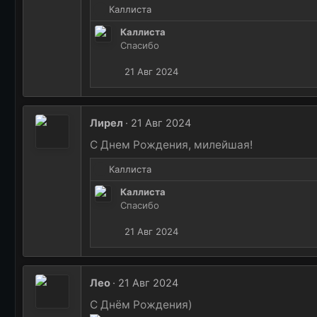
Р
Каллиста
:
е
Каллиста
а
Спасибо
к
ц
21 Авг 2024
и
и
:
Лирел
21 Авг 2024
С Днем Рождения, милейшая!
Р
Каллиста
е
Каллиста
а
Спасибо
к
ц
21 Авг 2024
и
и
:
Лео
21 Авг 2024
С Днём Рождения)