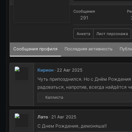
Сообщения
Ре
291
Анкета
Лист персонажа
Сообщения профиля
Последняя активность
Публ
Кирион
22 Авг 2025
Чуть припозднился. Но с Днём Рождения К
радоваться, напротив, всегда найдётся ч
Р
Каллиста
е
а
к
Лато
21 Авг 2025
ц
и
С Днем Рождения, демоняша!!
и