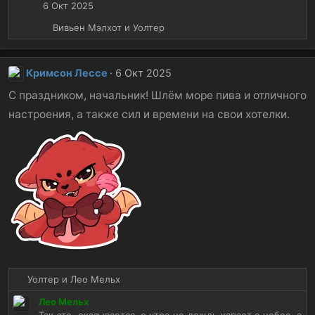
и
6 Окт 2025
:
Р
Вивьен Мэлхот
и
Уолтер
е
а
к
Кримсон Лессе
6 Окт 2025
ц
и
С праздником, начальник! Шлём море пива и отличного
и
настроения, а также сил и времени на свои хотелки.
:
Р
Уолтер
и
Лео Мельх
е
Лео Мельх
а
Так это, оказывается, с утра не дождь капает с небес, а