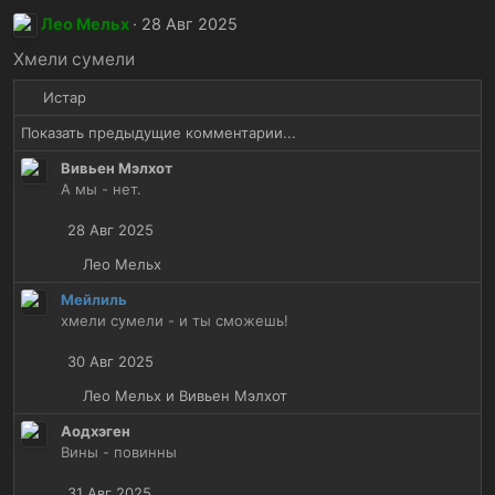
к
Лео Мельх
28 Авг 2025
ц
и
Хмели сумели
и
Р
Истар
:
е
Показать предыдущие комментарии...
а
к
Вивьен Мэлхот
ц
А мы - нет.
и
и
28 Авг 2025
:
Р
Лео Мельх
е
Мейлиль
а
хмели сумели - и ты сможешь!
к
ц
30 Авг 2025
и
и
Р
Лео Мельх
и
Вивьен Мэлхот
:
е
Аодхэген
а
Вины - повинны
к
ц
31 Авг 2025