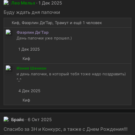
к
Лео Мельх
1 Дек 2025
ц
и
Буду ждать дня папочки
и
Р
Киф
,
Фаэрлин Де’Тар
,
Трамут
и ещё 1 человек
:
е
Фаэрлин Де’Тар
а
День папочки уже прошел.)
к
ц
1 Дек 2025
и
и
Р
Киф
:
е
Иония Шениан
а
и день лапочки, в который тебя тоже надо поздравить)
к
^_^
ц
и
4 Дек 2025
и
:
Р
Киф
е
а
к
Брайс
6 Окт 2025
ц
и
Спасибо за ЗН и Конкурс, а также с Днем Рождения!!!
и