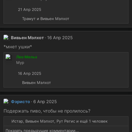
21 Апр 2025
Р
Трамут
и
Вивьен Мэлхот
е
а
к
Вивьен Мэлхот
16 Апр 2025
ц
и
*мнет ушки*
и
Лео Мельх
:
Мур
16 Апр 2025
Р
Вивьен Мэлхот
е
а
к
Фэристо
6 Апр 2025
ц
и
Подержать пиво, чтобы не пролилось?
и
Р
Истар
,
Вивьен Мэлхот
,
Рут Регис
и ещё 1 человек
:
е
Показать предыдущие комментарии...