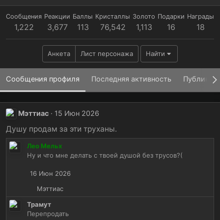
Сообщения
Реакции
Баллы
Кристаллы
Золото
Подарки
Награды
1,222
3,677
113
76,542
1,113
16
18
Анкета
Лист персонажа
Найти
Сообщения профиля
Последняя активность
Публикац
Мэттиас
15 Июн 2026
Душу продам за эти труханы.
Лео Мельх
Ну и что мне делать с твоей душой без трусов?(
16 Июн 2026
Р
Мэттиас
е
Трамут
а
Перепродать
к