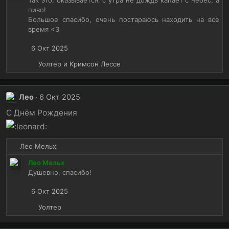
к
пиво!
ц
Большое спасибо, очень постараюсь находить на все
и
время <3​
и
:
6 Окт 2025
Р
Уолтер
и
Кримсон Лессе
е
а
к
Лео
6 Окт 2025
ц
и
С Днём Рождения
и
:
Р
Лео Мельх
е
Лео Мельх
а
Душевно, спасибо!
к
ц
6 Окт 2025
и
и
Р
Уолтер
:
е
а