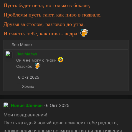
Пусть будет пена, но только в бокале,
Проблемы пусть тают, как пиво в подвале.
Друзья за столом, разговор до утра,
И счастья тебе, как пива - ведра!
Р
Лео Мельх
е
Лео Мельх
а
Ой я не могу с гифки
к
Спасибо!
ц
и
6 Окт 2025
и
:
Р
Хомяо
е
а
к
Иония Шениан
6 Окт 2025
ц
и
Мои поздравления!
и
Пусть каждый новый день приносит тебе радость,
:
вдохновение и новые возможности для достижения