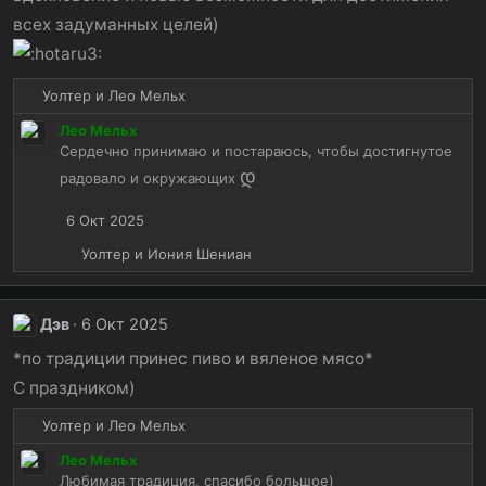
всех задуманных целей)
Р
Уолтер
и
Лео Мельх
е
Лео Мельх
а
Сердечно принимаю и постараюсь, чтобы достигнутое
к
დ
ц
радовало и окружающих
и
и
6 Окт 2025
:
Р
Уолтер
и
Иония Шениан
е
а
к
Дэв
6 Окт 2025
ц
и
*по традиции принес пиво и вяленое мясо*
и
С праздником)
:
Р
Уолтер
и
Лео Мельх
е
Лео Мельх
а
Любимая традиция, спасибо большое)
к