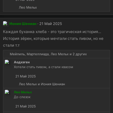
и
и
Р
Лео Мельх
:
е
а
к
Иония Шениан
21 Май 2025
ц
и
Каждая буханка хлеба - это трагическая история...
и
История зёрен, которые мечтали стать пивом, но не
:
стали т.т
Р
Мейлиль
,
Мартеллиада
,
Лео Мельх
и 2 других
е
Аодхэген
а
Хотели стать пивом, а стали квасом
к
ц
21 Май 2025
и
и
Р
Лео Мельх
и
Иония Шениан
:
е
Лео Мельх
а
До слезок
к
ц
21 Май 2025
и
и