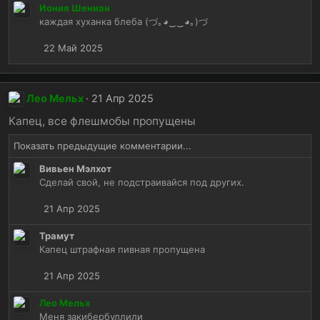
Иония Шениан
:
каждая хуханка блеба (づ｡◕‿‿◕｡)づ
22 Май 2025
Лео Мельх
21 Апр 2025
Капец, все флешмобы пропущены
Показать предыдущие комментарии...
Вивьен Мэлхот
Сделай свой, не подстраивайся под других.
21 Апр 2025
Трамут
Капец штрафная пивная пропущена
21 Апр 2025
Лео Мельх
Меня закибербуллили