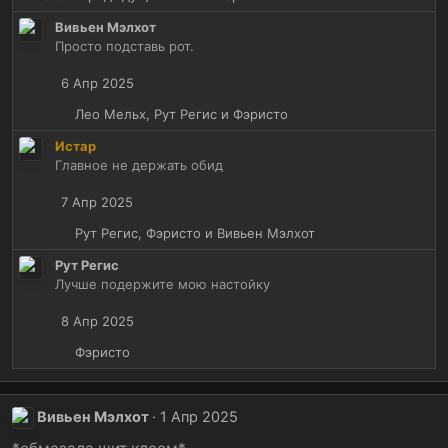
а
к
Вивьен Мэлхот
ц
Просто подставь рот.
и
и
6 Апр 2025
:
Р
Лео Мельх
,
Рут Регис
и
Фэристо
е
Истар
а
Главное не держать обид
к
ц
7 Апр 2025
и
и
Р
Рут Регис
,
Фэристо
и
Вивьен Мэлхот
:
е
Рут Регис
а
Лучше подержите мою настойку
к
ц
8 Апр 2025
и
и
Р
Фэристо
:
е
а
к
Вивьен Мэлхот
1 Апр 2025
ц
и