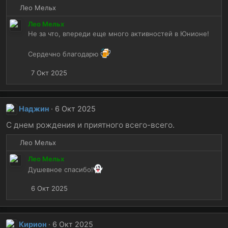
Р
Лео Мельх
:
е
Лео Мельх
а
Не за что, впереди еще много активностей в Юнионе!
к
ц
Сердечно благодарю
и
и
7 Окт 2025
:
Наджин
6 Окт 2025
С днем рождения и приятного всего-всего.
Р
Лео Мельх
е
Лео Мельх
а
Душевное спасибо!
к
ц
6 Окт 2025
и
и
:
Кирион
6 Окт 2025