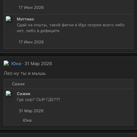
ц
17 Июн 2026
и
и
Мэттиас
:
Сдай на опыты, такой фигни в Идо скорее всего либо
нет, либо в дефиците
17 Июн 2026
Юна
31 Мар 2026
Лео ну ты и мышь
Р
Сажик
е
Сажик
а
Где сьір? СЬІР ГДЕ???
к
ц
31 Мар 2026
и
и
Р
Юна
:
е
а