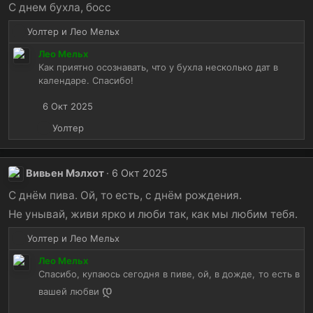
и
С днем бухла, босс
и
Р
Уолтер
и
Лео Мельх
:
е
Лео Мельх
а
Как приятно осознавать, что у бухла несколько дат в
к
календаре. Спасибо!
ц
и
6 Окт 2025
и
:
Р
Уолтер
е
а
к
Вивьен Мэлхот
6 Окт 2025
ц
и
С днём пива. Ой, то есть, с днём рождения.
и
Не унывай, живи ярко и люби так, как мы любим тебя.
:
Р
Уолтер
и
Лео Мельх
е
Лео Мельх
а
Спасибо, купаюсь сегодня в пиве, ой, в дожде, то есть в
к
დ
ц
вашей любви
и