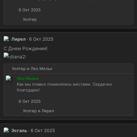
ц
6 Окт 2025
и
и
Р
Уолтер
:
е
а
к
Лирел
6 Окт 2025
ц
и
С Днем Рождения!
и
:
Р
Уолтер
и
Лео Мельх
е
Лео Мельх
а
Как мы плавно поменялись местами. Сердечно
к
благодарю!
ц
и
6 Окт 2025
и
:
Р
Уолтер
и
Лирел
е
а
к
Эсгаль
6 Окт 2025
ц