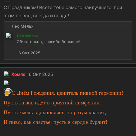
С Праздником! Всего тебе самого наилучшего, при
этом во всё, всегда и везде!
Р
Лео Мельх
е
Лео Мельх
а
Обязательно, спасибо большое!
к
ц
6 Окт 2025
и
и
:
Хомяо
6 Окт 2025
С Днём Рождения, ценитель пивной гармонии!
Пусть жизнь идёт в приятной симфонии.
Пусть хмель вдохновляет, но разум хранит,
И пиво, как счастье, пусть в сердце бурлит!