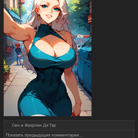
Р
Сен
и
Фаэрлин Де’Тар
е
Показать предыдущие комментарии...
а