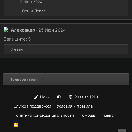
19 Июл 2024
и
и
Р
Сен
и
Левая
:
е
а
к
Александр
25 Июн 2024
ц
и
Запишите: 5
и
Р
Левая
:
е
а
к
ц
и
Пользователи
и
:
Ночь
Russian (RU)
Служба поддержки
Условия и правила
Политика конфиденциальности
Помощь
Главная
R
S