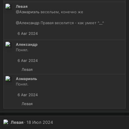
к
Левая
ц
@Азмариэль
весельем, конечно же
и
и
@Александр
Правая веселится - как умеет ^__^
:
6 Авг 2024
Александр
Понял.
6 Авг 2024
Р
Левая
е
Азмариэль
а
Понял.
к
ц
6 Авг 2024
и
и
Р
Левая
:
е
а
к
Левая
18 Июл 2024
ц