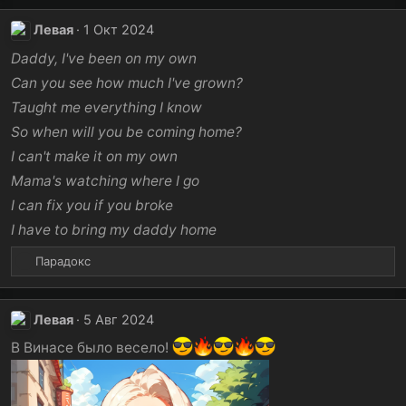
а
к
Левая
1 Окт 2024
ц
и
Daddy, I've been on my own
и
Can you see how much I've grown?
:
Taught me everything I know
So when will you be coming home?
I can't make it on my own
Mama's watching where I go
I can fix you if you broke
I have to bring my daddy home
Р
Парадокс
е
а
к
Левая
5 Авг 2024
ц
и
В Винасе было весело!
и
: