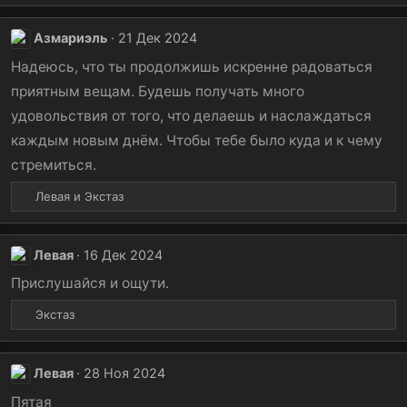
а
к
Азмариэль
21 Дек 2024
ц
и
Надеюсь, что ты продолжишь искренне радоваться
и
приятным вещам. Будешь получать много
:
удовольствия от того, что делаешь и наслаждаться
каждым новым днём. Чтобы тебе было куда и к чему
стремиться.
Р
Левая
и
Экстаз
е
а
к
Левая
16 Дек 2024
ц
и
Прислушайся и ощути.
и
Р
Экстаз
:
е
а
к
Левая
28 Ноя 2024
ц
и
Пятая