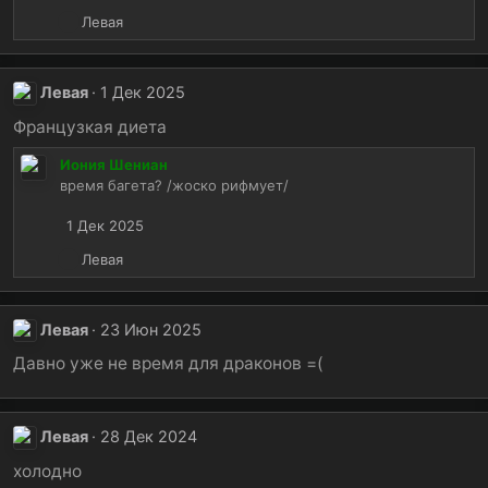
Р
Левая
е
а
к
Левая
1 Дек 2025
ц
и
Французкая диета
и
Иония Шениан
:
время багета? /жоско рифмует/
1 Дек 2025
Р
Левая
е
а
к
Левая
23 Июн 2025
ц
и
Давно уже не время для драконов =(
и
:
Левая
28 Дек 2024
холодно