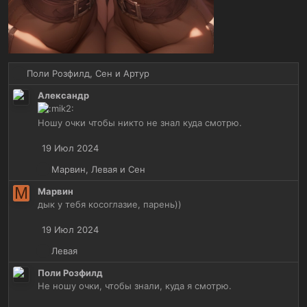
Р
Поли Розфилд
,
Сен
и
Артур
е
Александр
а
к
Ношу очки чтобы никто не знал куда смотрю.
ц
и
19 Июл 2024
и
:
Р
Марвин
,
Левая
и
Сен
е
М
Марвин
а
дык у тебя косоглазие, парень))
к
ц
19 Июл 2024
и
и
Р
Левая
:
е
Поли Розфилд
а
Не ношу очки, чтобы знали, куда я смотрю.
к
ц