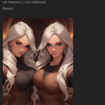
и
на память с сестрёнкой.
и
Винас
: