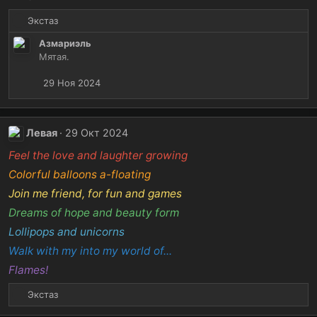
и
Р
Экстаз
:
е
Азмариэль
а
Мятая.
к
ц
29 Ноя 2024
и
и
:
Левая
29 Окт 2024
Feel the love and laughter growing
Colorful balloons a-floating
Join me friend, for fun and games
Dreams of hope and beauty form
Lollipops and unicorns
Walk with my into my world of...
Flames!
Р
Экстаз
е