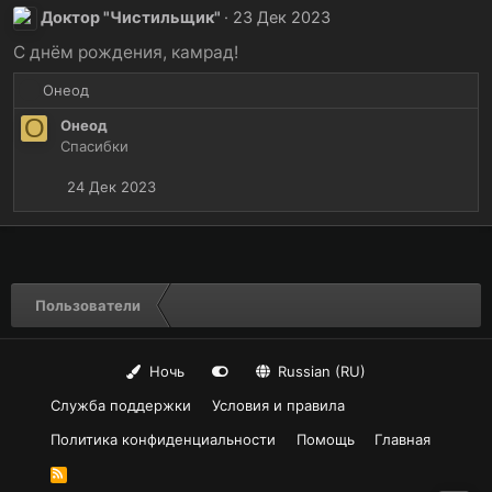
Доктор "Чистильщик"
23 Дек 2023
С днём рождения, камрад!
Р
Онеод
е
О
Онеод
а
Спасибки
к
ц
24 Дек 2023
и
и
:
Пользователи
Ночь
Russian (RU)
Служба поддержки
Условия и правила
Политика конфиденциальности
Помощь
Главная
R
S