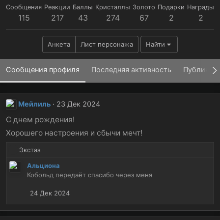
Сообщения
Реакции
Баллы
Кристаллы
Золото
Подарки
Награды
115
217
43
274
67
2
2
Анкета
Лист персонажа
Найти
Сообщения профиля
Последняя активность
Публикац
Мейлиль
23 Дек 2024
С днем рождения!
Хорошего настроения и сбычи мечт!
Р
Экстаз
е
Альциона
а
Кобольд передаёт спасибо через меня
к
ц
24 Дек 2024
и
и
: