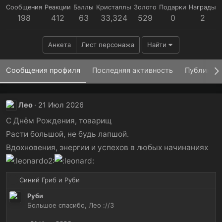
Сообщения
Реакции
Баллы
Кристаллы
Золото
Подарки
Награды
198
412
63
33,324
529
0
2
Анкета
Лист персонажа
Найти
Сообщения профиля
Последняя активность
Публикац
Лео
21 Июл 2026
С Днём Рождения, товарищ
Расти большой, не будь лапшой.
Вдохновения, энергии и успехов в любых начинаниях
Р
Синий Гриб
и
Руби
е
Руби
а
Большое спасибо, Лео ://3
к
ц