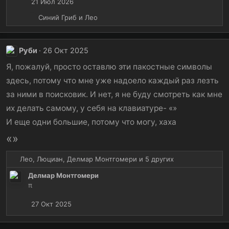
21 Июл 2026
и
и
Р
Синий Гриб
и
Лео
:
е
а
к
Руби
26 Окт 2025
ц
и
Я, пожалуй, просто оставлю эти пакостные символы
и
здесь, потому что мне уже надоело каждый раз лезть
:
за ними в поисковик. И нет, я не буду смотреть как мне
их делать самому, у себя на клавиатуре- «»
И еще одни большие, потому что могу, хаха
«»
Р
Лео
,
Люциан
,
Делмар Монтгомери
и 5 других
е
Делмар Монтгомери
а
π
к
ц
27 Окт 2025
и
и
: