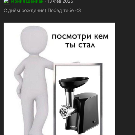
Иония Шениан
13 Фев 2025
С днём рождения) Побед тебе <3