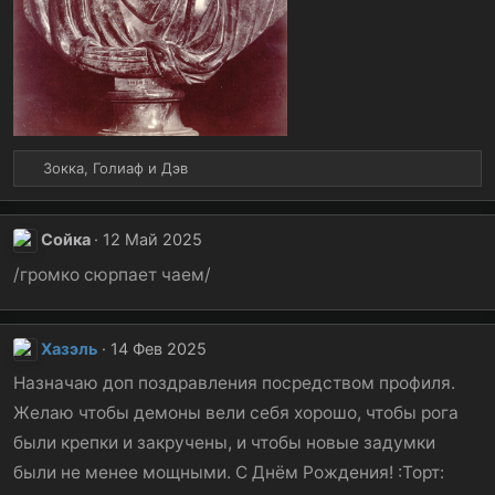
Р
Зокка
,
Голиаф
и
Дэв
е
а
к
Сойка
12 Май 2025
ц
и
/громко сюрпает чаем/
и
:
Хазэль
14 Фев 2025
Назначаю доп поздравления посредством профиля.
Желаю чтобы демоны вели себя хорошо, чтобы рога
были крепки и закручены, и чтобы новые задумки
были не менее мощными. С Днём Рождения! :Торт: