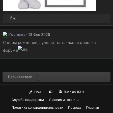
Р
Йак
е
а
к
Госпожа
13 Фев 2025
ц
и
С днем рождения, лучшая тентаклевая девочка
и
форума
:
Пользователи
Ночь
Russian (RU)
Служба поддержки
Условия и правила
Политика конфиденциальности
Помощь
Главная