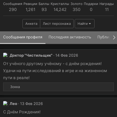
Сообщения
Реакции
Баллы
Кристаллы
Золото
Подарки
Награды
290
1,261
93
14,242
350
0
11
Анкета
Лист персонажа
Найти
Сообщения профиля
Последняя активность
Публикац
Доктор "Чистильщик"
14 Фев 2026
От учёного другому учёному - с днём рождения!
Удачи на пути исследований в игре и на жизненном
пути в реале!
Р
Зокка
е
а
к
Лео
13 Фев 2026
ц
и
С Днём Рождения!
и