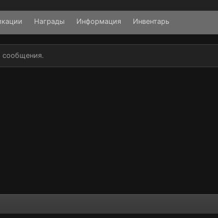
икации
Награды
Информация
Инвентарь
о сообщения.