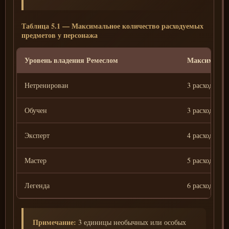
Таблица 5.1 — Максимальное количество расходуемых
предметов у персонажа
Уровень владения Ремеслом
Максимальн
Нетренирован
3 расходуемы
Обучен
3 расходуемы
Эксперт
4 расходуемы
Мастер
5 расходуемы
Легенда
6 расходуемы
Примечание:
3 единицы необычных или особых