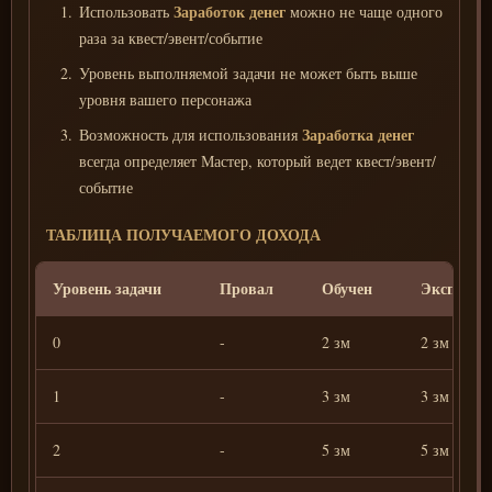
Заработок денег
Использовать
можно не чаще одного
раза за квест/эвент/событие
Уровень выполняемой задачи не может быть выше
уровня вашего персонажа
Заработка денег
Возможность для использования
всегда определяет Мастер, который ведет квест/эвент/
событие
ТАБЛИЦА ПОЛУЧАЕМОГО ДОХОДА
Уровень задачи
Провал
Обучен
Эксперт
0
-
2 зм
2 зм
1
-
3 зм
3 зм
2
-
5 зм
5 зм