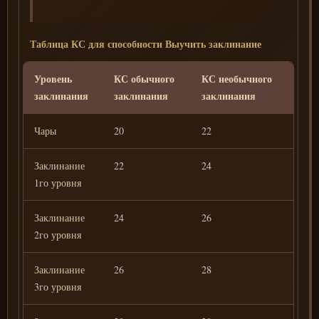
Таблица КС для способности Выучить заклинание
Уровень
КС обычного
КС необычного
КС р
заклинания
заклинания
заклинания
закл
Чары
20
22
24
Заклинание
22
24
26
1го уровня
Заклинание
24
26
28
2го уровня
Заклинание
26
28
30
3го уровня