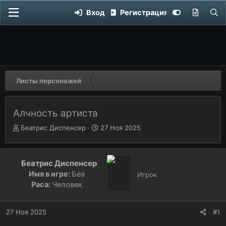
Вход
Регистрация
Листы персонажей
Алчность артиста
Автор темы
А
Дата начала
Д
Беатрис Диспенсер
27 Ноя 2025
в
а
т
т
о
а
Беатрис Диспенсер
р
н
Имя в игре:
Беа
Игрок
т
а
Раса:
Человек
е
ч
м
а
ы
л
27 Ноя 2025
#1
а