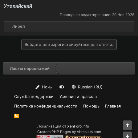
Утопийский
Последнее редактирование:
29 Ноя 2025
Р
Лирел
е
а
к
Войдите или зарегистрируйтесь для ответа.
ц
и
и
:
Листы персонажей
Ночь
Russian (RU)
Служба поддержки
Условия и правила
Политика конфиденциальности
Помощь
Главная
R
S
S
Све
Локализация от
XenForo.Info
Custom PHP Pages by vbresults.com
Сни