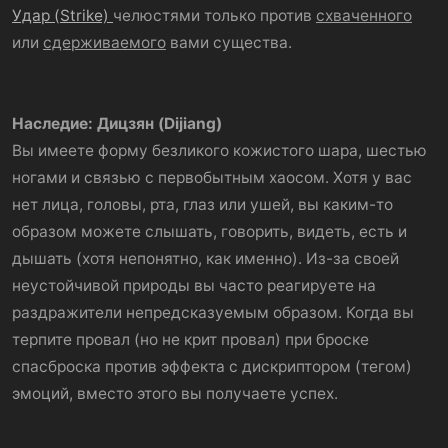
Удар (Strike)
челюстями только против
схваченного
или
сдерживаемого
вами существа.
Наследие: Дицзян (Dijiang)
Вы имеете форму безликого кожистого шара, шестью
ногами и связью с первобытным хаосом. Хотя у вас
нет лица, головы, рта, глаз или ушей, вы каким-то
образом можете слышать, говорить, видеть, есть и
дышать (хотя непонятно, как именно). Из-за своей
неустойчивой природы вы часто реагируете на
раздражители непредсказуемым образом. Когда вы
терпите провал (но не крит провал) при броске
спасброска против эффекта с дискриптором (тегом)
эмоций, вместо этого вы получаете успех.