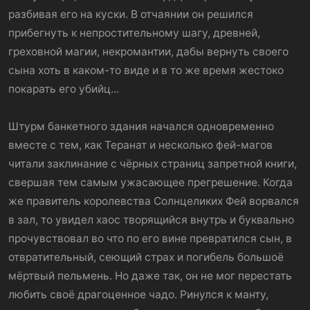
разбивая его на куски. В отчаянии он решился
прибегнуть к непростительному шагу, древней,
греховной магии, некромантии, дабы вернуть своего
сына хоть в каком-то виде и в то же время жестоко
покарать его убийц...
Штурм банкетного здания начался одновременно
вместе с тем, как Теранат и несколько фей-магов
читали заклинание с чёрных страниц запретной книги,
свершая тем самым ужасающее прегрешение. Когда
же правитель королевства Солнцеликих Фей ворвался
в зал, то увидел хаос творящийся внутрь и буквально
прочувствовал во что по его вине превратился сын, в
отвратительный, сеющий страх и погибель большоё
мёртвый пельмень. Но даже так, он не мог перестать
любить своё драгоценное чадо. Ринулся к манту,