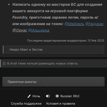
Написать одному из мастеров БС для создания
вашего аккаунта на игровой платформе
Foundry, приготовив заранее логин, пароль и/
или изображение на токен:
@Мейлиль
@Наджин
@Орнэс
@Альциона
Последнее редактирование модератором:
15 Янв 2025
Р
Некро Мант
и
Экстаз
е
а
к
В этой теме нельзя размещать новые ответы.
ц
и
и
:
Принятые анкеты
Ночь
Russian (RU)
Служба поддержки
Условия и правила