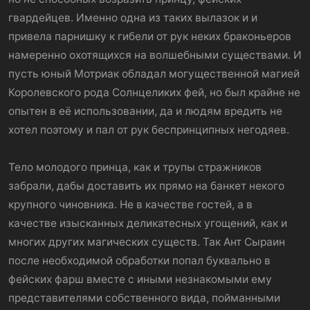
гвардейцев. Именно одна из таких вылазок и и
привела парнишку к гибели от рук неких браконьеров
намеренно охотящихся на волшебными существами. И
пусть юный Мотриак обладал могущественной магией
Королевского рода Солнцеликих фей, но был крайне не
опытен в её использовании, да и людям вредить не
хотел поэтому и пал от рук беспринципных негодяев.
Тело молодого принца, как и трупы стражников
забрали, дабы доставить их прямо на банкет некого
крупного чиновника. Не в качестве гостей, а в
качестве изысканных деликатесных угощений, как и
многих других магических существ. Так Ант Сыраин
после необходимой обработки попал буквально в
фейских фарш вместе с иными незнакомыми ему
представителями собственного вида, пойманными