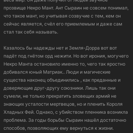
прозвище Некро Мант. Ант Сыраин не совсем понимал,
что такое мант, но учитывая созвучие с тем, кем он
сейчас является, счёл его приемлемым и даже сам
стал так себя называть.
Казалось бы надежды нет и Земля-Дорра вот вот
падёт под гнётом орд нежити. Но вот ирония, могучего
Некро Манта остановило именно то, чего так яростно
добивался юный Матриак.. Люди и магические
существа наконец объединились , как преданные и
доверяющие друг-другу союзники. Лишь так они
сумели, не только прекратить зловещих армий не
знающих усталости мертвецов, но и пленить Короля
Хладных Фей. Однако, с убийством пленника возникла
проблема. За годы борьбы Сыраин нашёл достаточно
способов, позволяющих ему вернуться к жизни.