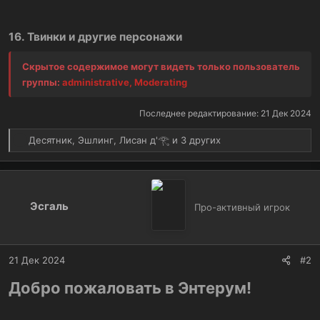
16. Твинки и другие персонажи
Скрытое содержимое могут видеть только пользователь
группы:
administrative, Moderating
Последнее редактирование:
21 Дек 2024
Р
Десятник
,
Эшлинг
,
Лисан д'𓂀
и 3 других
е
а
к
ц
Эсгаль
и
Про-активный игрок
и
:
21 Дек 2024
#2
Добро пожаловать в Энтерум!