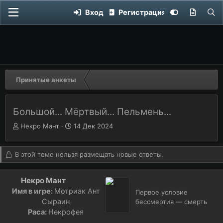
Вход
Регистрация
Принятые анкеты
Большой... Мёртвый... Пельмень...
Автор темы
А
Дата начала
Д
Некро Мант
14 Дек 2024
в
а
т
т
о
а
В этой теме нельзя размещать новые ответы.
р
н
т
а
Некро Мант
е
ч
Имя в игре:
Мотриак Ант
м
а
Первое условие
ы
Сыраин
л
бессмертия — смерть
а
Раса:
Некрофея