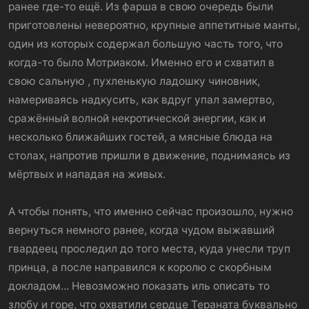
ранее где-то ещё. Из фарша в свою очередь были
приготовлены невероятно, крупные аппетитные манты,
один из которых содержал большую часть того, что
когда-то было Мотриаком. Именно его и схватил в
свою сальную , пухленькую ладошку чиновник,
намериваясь надкусить, как вдруг упал замертво,
сражённый волной некротической энергии, как и
несколько ближайших гостей, а мясные блюда на
столах, напротив пришли в движение, поднимаясь из
мёртвых и нападая на живых.
А чтобы понять, что именно сейчас произошло, нужно
вернуться немного ранее, когда чудом выжавший
гвардеец проследил до того места, куда унесли труп
принца, а после направился к королю с скорбным
докладом... Невозможно показать иль описать то
злобу и горе, что охватили сердце Тераната буквально