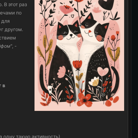
 В этот раз
речами по
 для
уг другом.
ьствием
йфом
", -
 в
а одну такую активность)