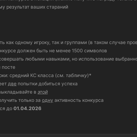
ему результат ваших стараний
ь как одному игроку, так и группами (в таком случае пр
онкурсе должен быть не менее 1500 символов
совершать любыми навыками, но использование выбранн
 посте
ки: средний КС класса (
см. табличку
)*
меет
две
попытки добиться успеха
 выкладывайте в
этой
лучить только за
одну
активность конкурса
ься до
01.04.2026