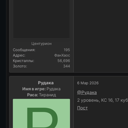
Центурион
Сообщения
195
Адрес
ФанХаос
Кристаллы
56,696
Золото
344
Рудака
6 Мар 2026
Имя в игре:
Рудака
@Рудака
Раса:
Тиранид
Р
2 уровень, КС 16, 17 куб
Пост