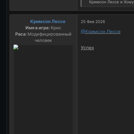
Р
Кримсон Лессе
и
Хому
е
а
к
Кримсон Лессе
25 Фев 2026
ц
Имя в игре:
Крис
и
@Кримсон Лессе
Раса:
Модифицированный
и
человек
:
Успех