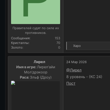
Правителей судят по силе их
противников.
Сообщения
153
Кристаллы
70
Р
Харо
Золото
0
е
а
к
Лирел
24 Мар 2026
ц
Имя в игре:
Лирел'айи
и
@Лирел
Мол'дрэкоор
и
8 уровень - (КС 24)
Раса:
Эльф (Дроу)
:
Пост