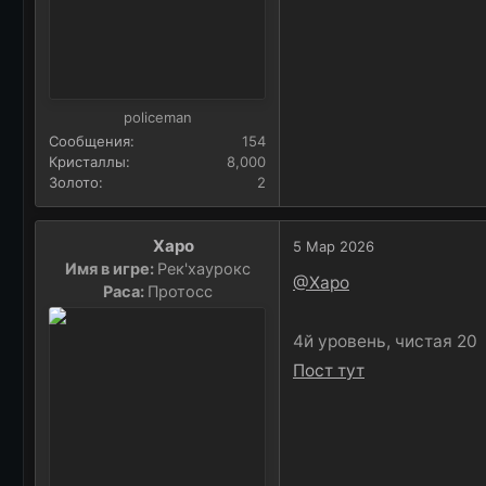
policeman
Сообщения
154
Кристаллы
8,000
Золото
2
Харо
5 Мар 2026
Имя в игре:
Рек'хаурокс
@Харо
Раса:
Протосс
4й уровень, чистая 20
Пост тут