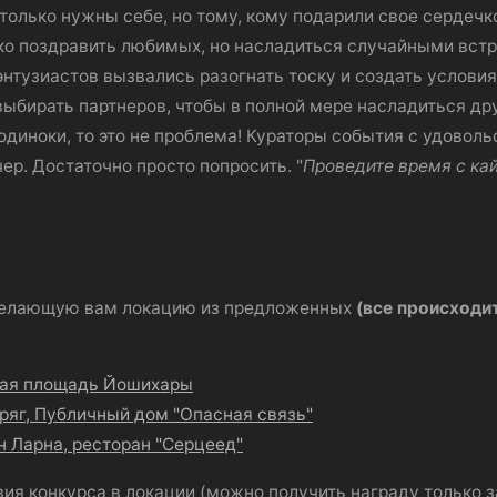
только нужны себе, но тому, кому подарили свое сердечко.
ько поздравить любимых, но насладиться случайными вст
энтузиастов вызвались разогнать тоску и создать условия
выбирать партнеров, чтобы в полной мере насладиться др
 одиноки, то это не проблема! Кураторы события с удовол
ер. Достаточно просто попросить. "
Проведите время с ка
желающую вам локацию из предложенных
(все происходит
вая площадь Йошихары
кряг, Публичный дом "Опасная связь"
н Ларна, ресторан "Серцеед"
ия конкурса в локации (можно получить награду только з