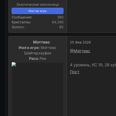
Экзотическая наложница
Мастер игры
Сообщения
390
Кристаллы
64,340
Золото
85
Мэттиас
25 Фев 2026
Имя в игре:
Мэттиас
@Мэттиас
Шайтерхауфен
Раса:
Рен
4 уровень, КС 19, 28 ку
Пост