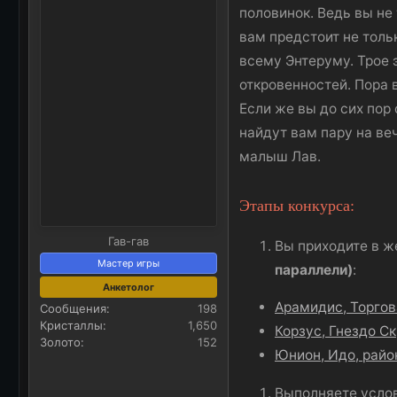
а
половинок. Ведь вы не 
вам предстоит не тол
всему Энтеруму. Трое 
откровенностей. Пора 
Если же вы до сих пор
найдут вам пару на веч
малыш Лав.
Этапы конкурса:
Гав-гав
Вы приходите в 
Мастер игры
параллели)
:
Анкетолог
Арамидис, Торго
Сообщения
198
Кристаллы
1,650
Корзус, Гнездо С
Золото
152
Юнион, Идо, райо
Выполняете услов