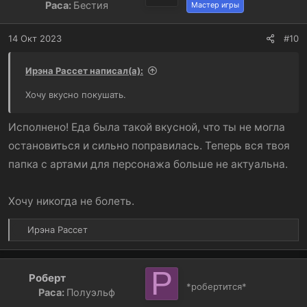
Раса:
Бестия
Мастер игры
14 Окт 2023
#10
Ирэна Рассет написал(а):
Хочу вкусно покушать.
Исполнено! Еда была такой вкусной, что ты не могла
остановиться и сильно поправилась. Теперь вся твоя
папка с артами для персонажа больше не актуальна.
Хочу никогда не болеть.
Р
Ирэна Рассет
е
а
к
Р
Роберт
ц
*робертится*
Раса:
Полуэльф
и