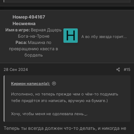
е
а
к
Номер 494167
ц
Несмеяна
и
Имя в игре:
Верная Дщерь
Н
и
Бога-на-Троне
А во лбу звезда горит...
:
Раса:
Машина по
превращению квеста в
бордель
28 Сен 2024
#15
Кирион написал(а):
Исполнено, но теперь прежде чем о чём-то подумать
тебе придётся это написать, вручную на бумаге.)
Хочу, чтобы меня не одолевала лень._.
Теперь ты всегда должен что-то делать, и никогда не