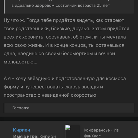
в идеально здоровом состоянии возраста 25 лет
Ну что ж. Тогда тебе придётся видеть, как стареют
твои родственники, близкие, друзья. Затем придётся
всех их хоронить, осознавая, об этом ли ты мечтала
всю свою жизнь. И в конце концов, ты останешься
одна, наедине со своим бессмертием и вечной
молодостью...
А я - хочу звёздную и подготовленную для космоса
форму и путешествовать сквозь звёзды и
пространство с невиданной скоростью.
Р
Госпожа
е
а
к
Кирион
Конферансье · Из
ц
ФанХаос
Имя в игре:
Кирион
и