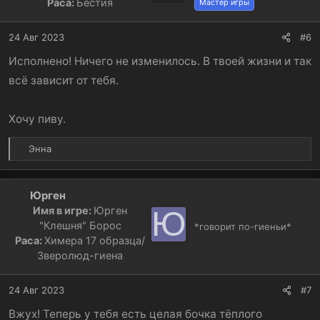
Раса:
Бестия
Мастер игры
24 Авг 2023
#6
Исполнено! Ничего не изменилось. В твоей жизни и так
всё зависит от тебя.
Хочу пиву.
Р
Энна
е
а
к
Юрген
ц
Имя в игре:
Юрген
Ю
и
"Клешня" Борос
*говорит по-гиеньи*
и
Раса:
Химера 17 образца/
:
Зверолюд-гиена
24 Авг 2023
#7
Вжух! Теперь у тебя есть целая бочка тёплого