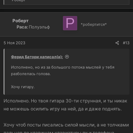
е
а
к
Р
Роберт
ц
*робертится*
Раса:
Полуэльф
и
и
:
5 Ноя 2023
#13
Ферид Батори написал(а):
Исполнено, но из за большого потока мыслей у тебя
разболелась голова.
Хочу гитару.
Исполнено. Но твоя гитара 30-ти струнная, и ты никак
не можешь осилить игру на ней, да и даже поднять.
Хочу чтоб посты писались силой мысли, а не толчками
пальцев по клавишам клавиатуры пк и телефона.