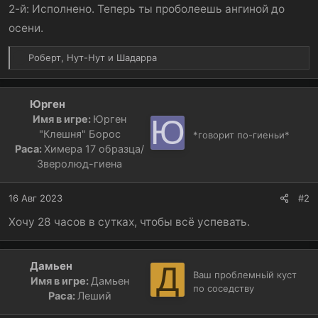
2-й: Исполнено. Теперь ты проболеешь ангиной до
осени.
Р
Роберт
,
Нут-Нут
и
Шадарра
е
а
к
Юрген
ц
Имя в игре:
Юрген
Ю
и
"Клешня" Борос
*говорит по-гиеньи*
и
Раса:
Химера 17 образца/
:
Зверолюд-гиена
16 Авг 2023
#2
Хочу 28 часов в сутках, чтобы всё успевать.
Дамьен
Д
Ваш проблемньій куст
Имя в игре:
Дамьен
по соседству
Раса:
Леший