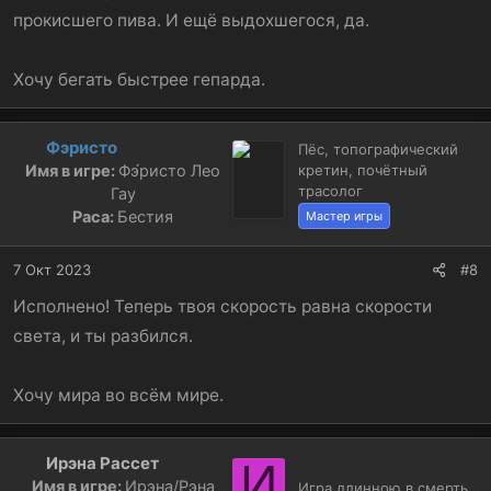
прокисшего пива. И ещё выдохшегося, да.
Хочу бегать быстрее гепарда.
Фэристо
Пёс, топографический
Имя в игре:
Фэ́ристо Лео
кретин, почётный
трасолог
Гау
Раса:
Бестия
Мастер игры
7 Окт 2023
#8
Исполнено! Теперь твоя скорость равна скорости
света, и ты разбился.
Хочу мира во всём мире.
Ирэна Рассет
И
Имя в игре:
Ирэна/Рэна
Игра длинною в смерть