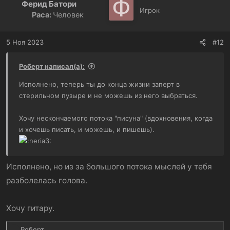
Ф
Ферид Батори
Игрок
Раса:
Человек
5 Ноя 2023
#12
Роберт написал(а):
Исполнено, теперь ты до конца жизни заперт в
стерильном пузыре и не можешь из него выбраться.
Хочу нескончаемого потока "писуна" (вдохновения, когда
и хочешь писать, и можешь, и пишешь).
Исполнено, но из за большого потока мыслей у тебя
разболелась голова.
Хочу гитару.
Р
Роберт