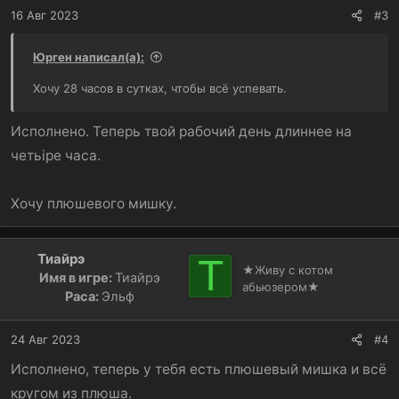
16 Авг 2023
#3
Юрген написал(а):
Хочу 28 часов в сутках, чтобы всё успевать.
Исполнено. Теперь твой рабочий день длиннее на
четьіре часа.
Хочу плюшевого мишку.
Тиайрэ
Т
★Живу с котом
Имя в игре:
Тиайрэ
абьюзером★
Раса:
Эльф
24 Авг 2023
#4
Исполнено, теперь у тебя есть плюшевый мишка и всё
кругом из плюша.