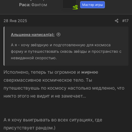
и
Раса:
Фантом
Мастер игры
:
28 Янв 2025
#17
Альциона написал(а):
А я - хочу звёздную и подготовленную для космоса
форму и путешествовать сквозь звёзды и пространство с
невиданной скоростью.
Исполнено, теперь ты огромное и
жирное
сверхмассивное космическое тело. Ты
путешествуешь по космосу настолько медленно, что
никто этого не видит и не замечает...
А я хочу выигрывать во всех ситуациях, где
присутствует рандом.)