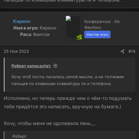
Кирион
Конферансье · Из
ФанХаос
Имя в игре:
Кирион
Раса:
Фантом
Мастер игры
25 Ноя 2023
#14
Роберт написал(а):
Хочу чтоб посты писались силой мысли, а не толчками
пальцев по клавишам клавиатуры пк и телефона.
Исполнено, но теперь прежде чем о чём-то подумать
тебе придётся это написать, вручную на бумаге.)
Хочу, чтобы меня не одолевала лень._.
Р
Роберт