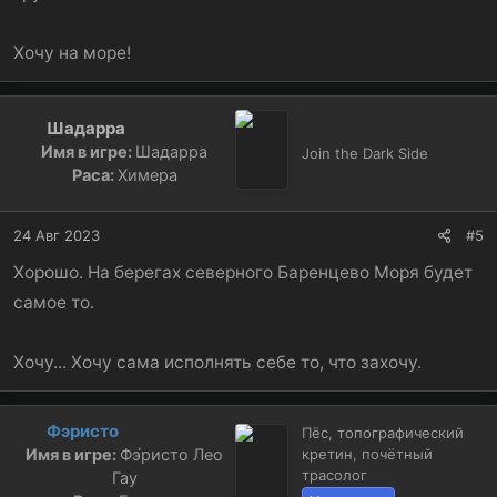
Хочу на море!
Шадарра
Имя в игре:
Шадарра
Join the Dark Side
Раса:
Химера
24 Авг 2023
#5
Хорошо. На берегах северного Баренцево Моря будет
самое то.
Хочу... Хочу сама исполнять себе то, что захочу.
Фэристо
Пёс, топографический
Имя в игре:
Фэ́ристо Лео
кретин, почётный
трасолог
Гау