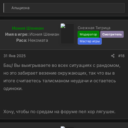
Р
Альциона
е
а
к
Иония Шениан
Снежная Тигрица
ц
Имя в игре:
Иония Шениан
и
Модератор
Смотритель
и
Раса:
Некомата
Мастер игры
:
31 Янв 2025
#18
Бац! Вы выигрываете во всех ситуациях с рандомом,
но это забирает везение окружающих, так что вы в
итоге считаетесь талисманом неудачи и остаетесь
одиноки.
Хочу, чтобы по средам на форуме пел хор лягушек.