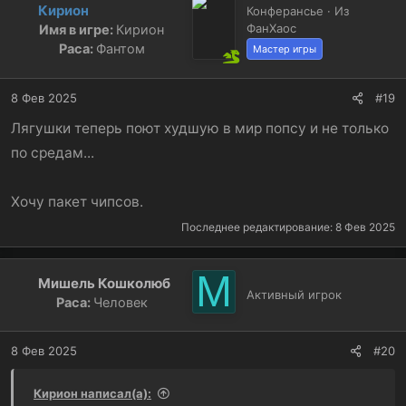
Кирион
Конферансье · Из
ФанХаос
Имя в игре:
Кирион
Раса:
Фантом
Мастер игры
8 Фев 2025
#19
Лягушки теперь поют худшую в мир попсу и не только
по средам...
Хочу пакет чипсов.
Последнее редактирование:
8 Фев 2025
М
Мишель Кошколюб
Активный игрок
Раса:
Человек
8 Фев 2025
#20
Кирион написал(а):