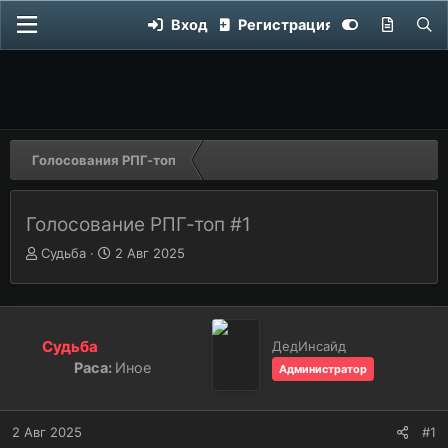
Вход
Регистрация
Голосования РПГ-топ
Голосование РПГ-топ #1
Автор темы
А
Дата начала
Д
Судьба
2 Авг 2025
в
а
т
т
о
а
р
н
Судьба
ДедИнсайд
т
а
е
ч
Раса:
Иное
Администратор
м
а
ы
л
а
2 Авг 2025
#1