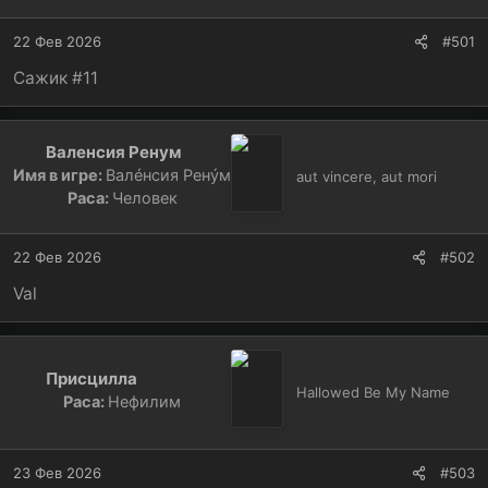
:
22 Фев 2026
#501
Сажик #11
Валенсия Ренум
Имя в игре:
Валéнсия Ренýм
aut vincere, aut mori
Раса:
Человек
22 Фев 2026
#502
Val
Присцилла
Hallowed Be My Name
Раса:
Нефилим
23 Фев 2026
#503