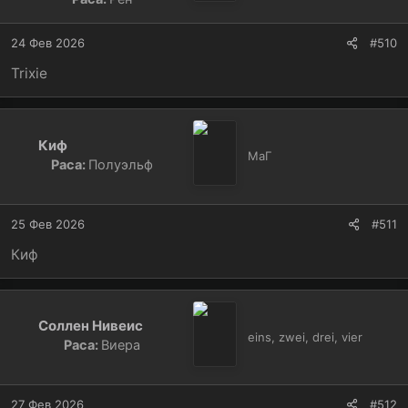
24 Фев 2026
#510
Trixie
Киф
МаГ
Раса:
Полуэльф
25 Фев 2026
#511
Киф
Соллен Нивеис
eins, zwei, drei, vier
Раса:
Виера
27 Фев 2026
#512