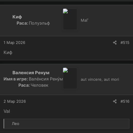
Киф
МаГ
Раса:
Полуэльф
1 Мар 2026
#515
Киф
Валенсия Ренум
Имя в игре:
Валéнсия Ренýм
aut vincere, aut mori
Раса:
Человек
2 Мар 2026
#516
Val
Р
Лео
е