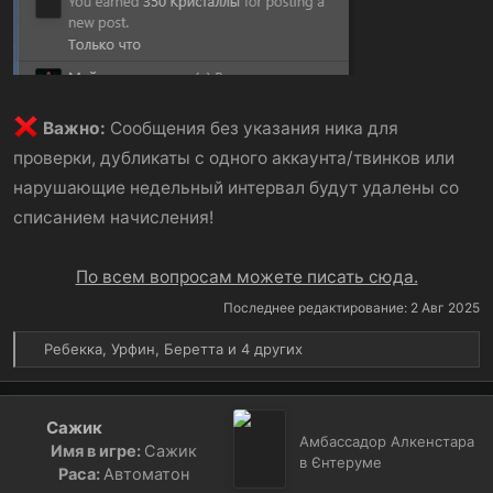
Важно:
Сообщения без указания ника для
проверки, дубликаты с одного аккаунта/твинков или
нарушающие недельный интервал будут удалены со
списанием начисления!
По всем вопросам можете писать сюда.
Последнее редактирование:
2 Авг 2025
Р
Ребекка
,
Урфин
,
Беретта
и 4 других
е
а
к
Сажик
ц
Амбассадор Алкенстара
Имя в игре:
Сажик
и
в Єнтеруме
и
Раса:
Автоматон