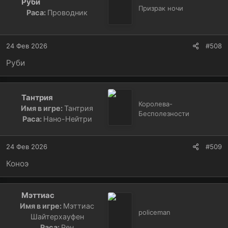
Руби
Призрак ночи
Раса:
Проводник
24 Фев 2026
#508
Руби
Тантрия
Королева-
Имя в игре:
Тантрия
Бесполезности
Раса:
Нано-Нейтри
24 Фев 2026
#509
Коноэ
Мэттиас
Имя в игре:
Мэттиас
policeman
Шайтерхауфен
Раса:
Рен