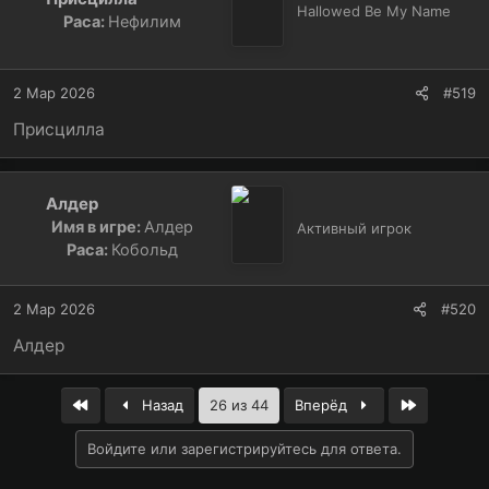
Hallowed Be My Name
Раса:
Нефилим
2 Мар 2026
#519
Присцилла
Алдер
Имя в игре:
Алдер
Активный игрок
Раса:
Кобольд
2 Мар 2026
#520
Алдер
First
Last
Назад
26 из 44
Вперёд
Войдите или зарегистрируйтесь для ответа.