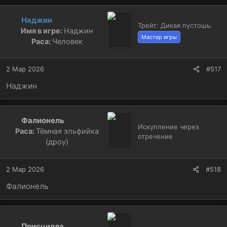
а
к
Наджин
ц
Трейт: Дикая пустошь.
Имя в игре:
Наджин
и
Мастер игры
и
Раса:
Человек
:
2 Мар 2026
#517
Наджин
Фалионель
Искупление через
Раса:
Тёмная эльфийка
отречение
(дроу)
2 Мар 2026
#518
Фалионель
Присцилла