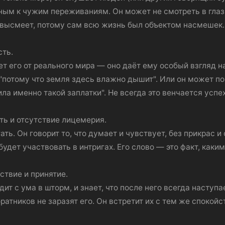
ым к чужим переживаниям. Он может не смотреть в глаза
е высмеет, потому сам всю жизнь был объектом насмешек.
сть.
т его от реального мира — оно даёт ему особый взгляд на
 "потому что земля здесь влажно дышит". Или он может
ла именно такой заплатки". Не всегда это венчается успехо
ть и отсутствие лицемерия.
ть. Он говорит то, что думает и чувствует, без прикрас и
 будет участвовать в интригах. Его слово — это факт, каки
твие и принятие.
дит с ума в шторм, и знает, что после него всегда наступа
оратников не заразят его. Он встретит их с тем же спокой