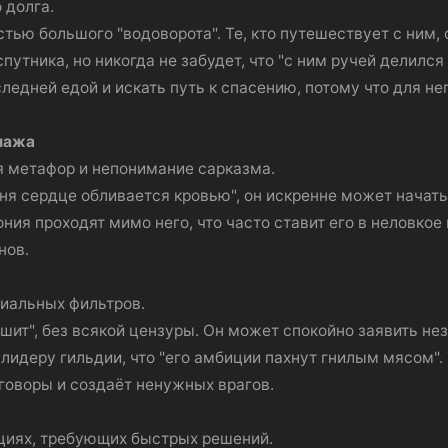
 долга.
тью большого "водоворота". Те, кто путешествует с ним, 
путника, но никогда не забудет, что "с ним ручей делилс
ледней едой и искать путь к спасению, потому что для нег
нажа
я метафор и непонимание сарказма.
еня сердце обливается кровью", он искренне может начать
рония проходят мимо него, что часто ставит его в неловк
нов.
циальных фильтров.
ышит", без всякой цензуры. Он может спокойно заявить нез
 лидеру гильдии, что "его амбиции пахнут гнилым мясом"
говоры и создаёт ненужных врагов.
циях, требующих быстрых решений.