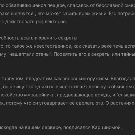
 по обваливающейся пещере, спасаясь от бесславной сме
трахе шепчутся", это может стоить всем жизни. Его потр
но действовать рефлекторно.
обность врать и хранить секреты.
о-то такое же неестественное, как сказать реке течь вспя
ему "нашептали стены". Посвятить его в секреты или тайны
 гарпуном, владеет им как основным оружием. Благодаря
 он не ищет следы и не выслеживает добычу в обычном с
спокойство муравейника, предвещающее дождь, и "слышит
к, потому что он уговаривает её сделать это. О растениях
искорде на вашем сервере, подписался Карциномой.