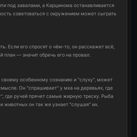
рти под завалами, а Карцинома останавливается
ебность советоваться с окружением может сыграть
ть. Если его спросят о чём-то, он расскажет всё,
й план — значит обречь его на провал.
 своему особенному сознанию и "слуху", может
мысле. Он "спрашивает" у мха на деревьях, где
", где ручей прячет самые жирную треску. Рыба
 и животных он так же узнает "слушая" их.