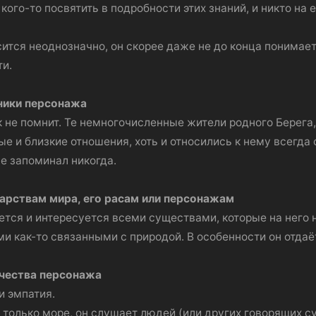
кого-то посвятить в подробности этих знаний, и никто на
ится неоднозначно, он скорее даже не до конца понимает, 
ти.
нники персонажа
 не помнит. Те немногочисленные жители родного Берега,
е и близкие отношения, хоть и относились к нему всегда с
не запоминал никогда.
дарствам мира, его расам или персонажам
тся и интересуется всеми существами, которые на него 
и как-то связанными с природой. В особенности он отда
ачества персонажа
и эмпатия.
только море, он слушает людей (или других говорящих сущ