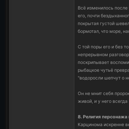
Всё изменилось после 
его, почти бездыханног
покрытая густой шевел
бормотал, что море, на
С той поры его и без 
непрерывном разговоре
поскрипывает воспомин
рыбацкое чутьё превра
"водоросли шепчут о н
Он не мнит себя проро
живой, и у него всегда
8. Религия персонажа
Карцинома искренне вер