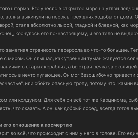
того шторма. Его унесло в открытое море на утлой лодчон
о, волны выкинули на песок в трёх днях ходьбы от дома. О
юрой, стала абсолютно лысой, гладкой и бледной, как мо
конец, коснулось его по-настоящему, и его тело не выдер
того заметная странность переросла во что-то большее. Те
 с миром. Он слышал, как утренний туман жалуется солн
аниями о старых кораблях, а быстрая речка за околицей б
тилось в нечто пугающее. Он мог безошибочно привести 
есчастье", или обойти опасную тропу, потому что "камни 
ком или колдуном. Для себя он всё тот же Карцинома, рыб
 есть, что сказать. А он, как добрый сосед, всегда готов в
 и его отношение к посмертию
ит во всё, что происходит с ним у него в голове. Его еди