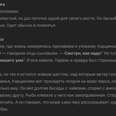
ажа
килограмм.
листый, но достаточно худой для своего роста. Он лысый
ые. Одет обычно в лохмотья.
жа
е, где жизнь измерялась приливами и уловами, Карциному
!
— говорили отцы сыновьям. —
Смотри, как надо
!" Но т
 нашего ума
". И все кивали. Парень и правда был странным
, он так и остался живым шестом, над которым ветер гуля
семье, Карцинома мог просидеть полдня на краю пирса, с
олько ему. Он вёл долгие беседы с чайками, спорил с вн
арому другу. Рыба клевала у него как заколдованная. Стар
яснить. А он говорил, что море само ему рассказывает, ку
бак.