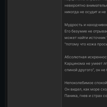
невероятно внимательн
никогда не осудит и н
Мудрость и находчиво
Его безумие не отрывае
может найти источник
"потому что кожа проси
Абсолютная искреннос
Карцинома не умеет лга
спиной другого", он не
Непоколебимое спокойс
Он видел, как море схо
Паника, гнев и страх с