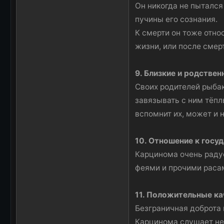
Он никогда не пытался 
пучины его сознания.
К смерти он тоже относ
жизни, или после смер
9. Близкие и родстве
Своих родителей рыбак
завязывать с ним тёплы
вспомнит их, может и 
10. Отношение к госу
Карцинома очень радуе
феями и прочими расам
11. Положительные к
Безграничная доброта 
Карцинома слушает не 