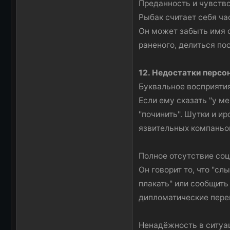
Преданность и чувство
Рыбак считает себя час
Он может забыть имя с
раненого, делиться пос
12. Недостатки персо
Буквальное восприяти
Если ему сказать "у м
"починить". Шутки и и
язвительных компаньо
Полное отсутствие со
Он говорит то, что "сл
плакать" или сообщить
дипломатические пере
Ненадёжность в ситуа