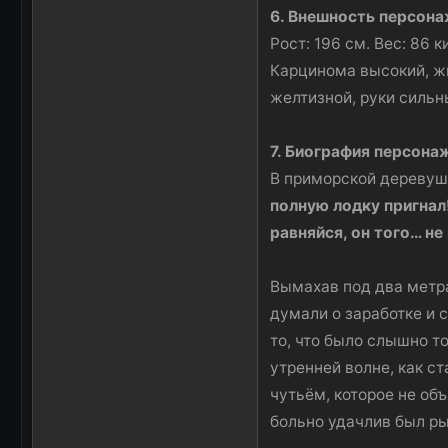
6. Внешность персон
Рост: 196 см. Вес: 86 
Карцинома высокий, жи
желтизной, руки сильн
7. Биография персона
В приморской деревушк
полную лодку пригнал
равняйся, он того… не
Вымахав под два метра
думали о заработке и 
то, что было слышно т
утренней волне, как ст
чутьём, которое не объ
больно удачлив был ры