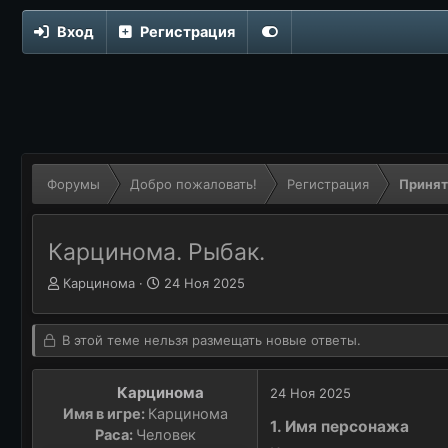
Вход
Регистрация
Форумы
Добро пожаловать!
Регистрация
Принят
Карцинома. Рыбак.
Автор темы
А
Дата начала
Д
Карцинома
24 Ноя 2025
в
а
т
т
о
а
В этой теме нельзя размещать новые ответы.
р
н
т
а
Карцинома
24 Ноя 2025
е
ч
Имя в игре:
Карцинома
м
а
1. Имя персонажа
ы
Раса:
Человек
л