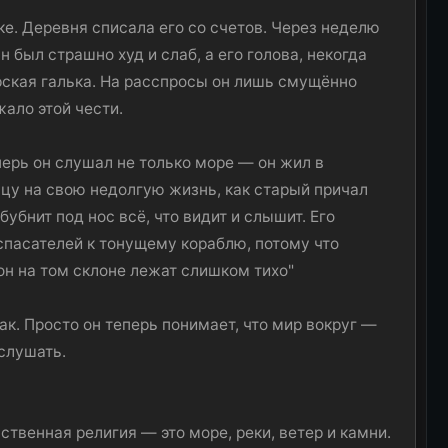
ке. Деревня списала его со счетов. Через неделю
н был страшно худ и слаб, а его голова, некогда
рская галька. На расспросы он лишь смущённо
жало этой чести.
перь он слушал не только море — он жил в
цу на свою недолгую жизнь, как старый причал
убнит под нос всё, что видит и слышит. Его
спасателей к тонущему кораблю, потому что
вон на том склоне лежат слишком тихо"
ак. Просто он теперь понимает, что мир вокруг —
ыслушать.
нственная религия — это море, реки, ветер и камни.