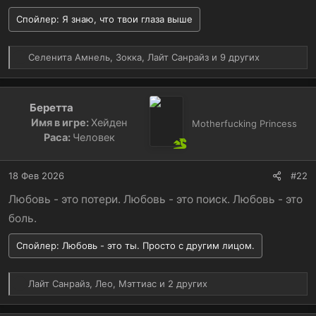
Спойлер:
Я знаю, что твои глаза выше
Р
Селенита Амнель
,
Зокка
,
Лайт Санрайз
и 9 других
е
а
к
Беретта
ц
Имя в игре:
Хейден
и
Motherfucking Princess
и
Раса:
Человек
:
18 Фев 2026
#22
Любовь - это потери. Любовь - это поиск. Любовь - это
боль.
Спойлер:
Любовь - это ты. Просто с другим лицом.
Р
Лайт Санрайз
,
Лео
,
Мэттиас
и 2 других
е
а