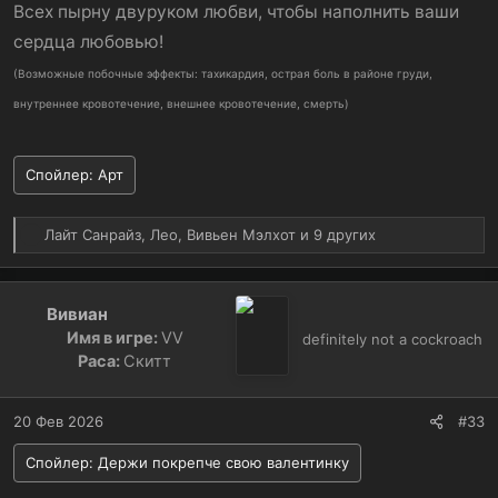
Всех пырну двуруком любви, чтобы наполнить ваши
сердца любовью!
(Возможные побочные эффекты: тахикардия, острая боль в районе груди,
внутреннее кровотечение, внешнее кровотечение, смерть)
Спойлер:
Арт
Р
Лайт Санрайз
,
Лео
,
Вивьен Мэлхот
и 9 других
е
а
к
Вивиан
ц
Имя в игре:
ⅤⅤ
и
definitely not a cockroach
и
Раса:
Скитт
:
20 Фев 2026
#33
Спойлер:
Держи покрепче свою валентинку