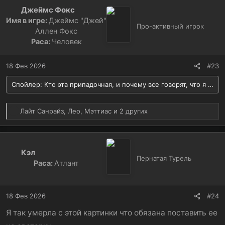
к
Джеймс Фокс
ц
Имя в игре:
Джеймс "Джей"
и
Про-активный игрок
Аллен Фокс
и
Раса:
Человек
:
18 Фев 2026
#23
Спойлер:
Кто эта припадочная, и почему все говорят, что я ее 
Р
Лайт Санрайз
,
Лео
,
Мэттиас
и 2 других
е
а
к
ц
Кэл
и
Пернатая Турель
Раса:
Атлант
и
:
18 Фев 2026
#24
Я так умерла с этой картинки что обязана поставить ее