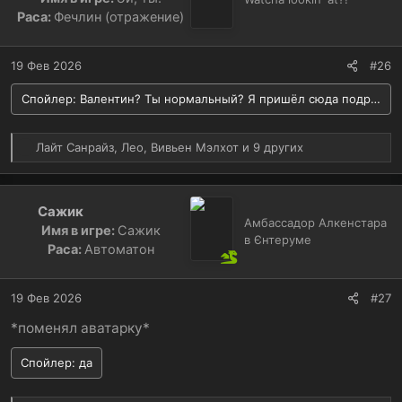
и
Раса:
Фечлин (отражение)
:
19 Фев 2026
#26
Спойлер:
Валентин? Ты нормальный? Я пришёл сюда подраться
Р
Лайт Санрайз
,
Лео
,
Вивьен Мэлхот
и 9 других
е
а
к
Сажик
ц
Амбассадор Алкенстара
Имя в игре:
Сажик
и
в Єнтеруме
и
Раса:
Автоматон
:
19 Фев 2026
#27
*поменял аватарку*
Спойлер:
да