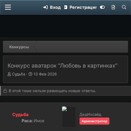
Вход
Регистрация
Конкурсы
Конкурс аватарок "Любовь в картинках"
Автор темы
А
Дата начала
Д
Судьба
13 Фев 2026
в
а
т
т
о
а
В этой теме нельзя размещать новые ответы.
р
н
т
а
е
ч
м
а
Судьба
ДедИнсайд
ы
л
Раса:
Иное
Администратор
а