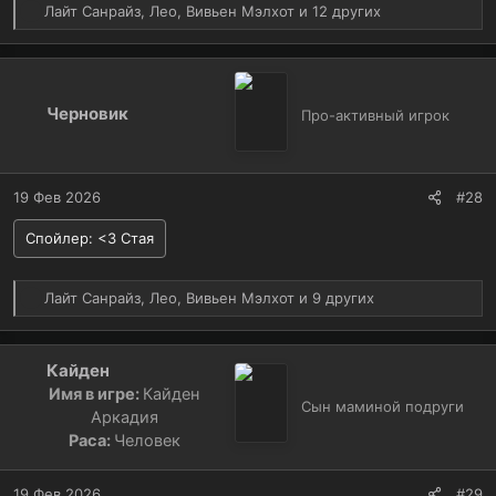
Р
Лайт Санрайз
,
Лео
,
Вивьен Мэлхот
и 12 других
е
а
к
ц
Черновик
и
Про-активный игрок
и
:
19 Фев 2026
#28
Спойлер:
<3 Стая
Р
Лайт Санрайз
,
Лео
,
Вивьен Мэлхот
и 9 других
е
а
к
Кайден
ц
Имя в игре:
Кайден
и
Сын маминой подруги
Аркадия
и
Раса:
Человек
:
19 Фев 2026
#29