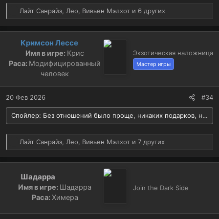
Р
Лайт Санрайз
,
Лео
,
Вивьен Мэлхот
и 6 других
е
а
к
Кримсон Лессе
ц
Имя в игре:
Крис
Экзотическая наложница
и
Раса:
Модифицированный
Мастер игры
и
человек
:
20 Фев 2026
#34
Спойлер:
Без отношений было проще, никаких подарков, никако
Р
Лайт Санрайз
,
Лео
,
Вивьен Мэлхот
и 7 других
е
а
к
Шадарра
ц
Имя в игре:
Шадарра
и
Join the Dark Side
и
Раса:
Химера
: