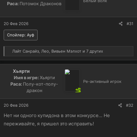
и
Белый Волк
Раса:
Потомок Драконов
и
:
20 Фев 2026
#31
Спойлер:
Ауф
Р
Лайт Санрайз
,
Лео
,
Вивьен Мэлхот
и 7 других
е
а
к
Хьярти
ц
Имя в игре:
Хьярти
и
Ре-активный игрок
Раса:
Полу-кот-полу-
и
дракон
:
20 Фев 2026
#32
Нет ни одного купидона в этом конкурсе… Не
переживайте, я пришел это исправить!