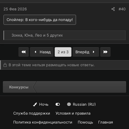
25 Фев 2026
#40
Спойлер:
В кого-нибудь да попаду!
Р
Зокка
,
Юна
,
Лео
и 5 других
е
а
к
First
Last
Назад
2 из 3
Вперёд
ц
и
В этой теме нельзя размещать новые ответы.
и
:
Конкурсы
Ночь
Russian (RU)
Служба поддержки
Условия и правила
Политика конфиденциальности
Помощь
Главная