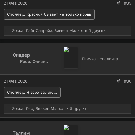
21 Фев 2026
#35
Спойлер:
Красной бывает не только кровь
Р
Зокка
,
Лайт Санрайз
,
Вивьен Мэлхот
и 5 других
е
а
к
ц
Синдер
и
Птичка-невеличка
Раса:
Феникс
и
:
21 Фев 2026
#36
Спойлер:
Я всех вас лю...
Р
Зокка
,
Лео
,
Вивьен Мэлхот
и 5 других
е
а
к
ц
Таллим