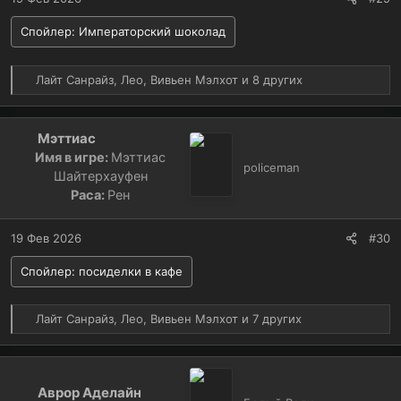
Спойлер:
Императорский шоколад
Р
Лайт Санрайз
,
Лео
,
Вивьен Мэлхот
и 8 других
е
а
к
Мэттиас
ц
Имя в игре:
Мэттиас
и
policeman
Шайтерхауфен
и
Раса:
Рен
:
19 Фев 2026
#30
Спойлер:
посиделки в кафе
Р
Лайт Санрайз
,
Лео
,
Вивьен Мэлхот
и 7 других
е
а
к
ц
Аврор Аделайн