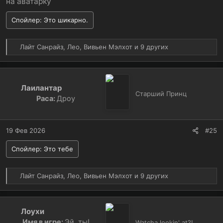
на аватарку
Спойлер:
Это шикарно.
Р
Лайт Санрайз
,
Лео
,
Вивьен Мэлхот
и 9 других
е
а
к
ц
Лаилантар
и
Старший Принц
Раса:
Дроу
и
:
19 Фев 2026
#25
Спойлер:
Это тебе
Р
Лайт Санрайз
,
Лео
,
Вивьен Мэлхот
и 9 других
е
а
к
Лоухи
ц
Имя в игре:
Эй, ты!
и
Watcha lookin' at?!