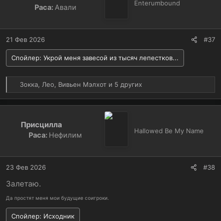
и
Enterumbound
Раса:
Авали
и
:
21 Фев 2026
#37
Спойлер:
Укрой меня завесой из тысяч лепестков...
Р
Зокка
,
Лео
,
Вивьен Мэлхот
и 5 других
е
а
к
ц
Присцилла
и
Hallowed Be My Name
Раса:
Нефилим
и
:
23 Фев 2026
#38
Залетаю.
Да простят меня мои будущие соигроки.
Спойлер:
Исходник