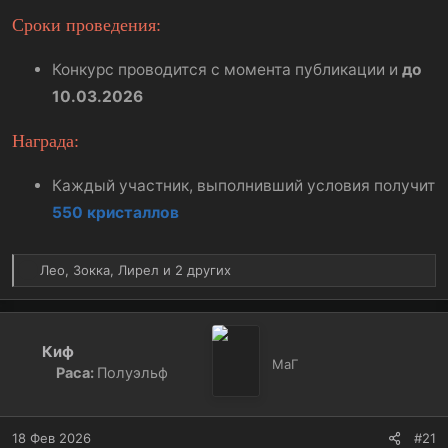
Сроки проведения:
Конкурс проводится с момента публикации и
до
10.03.2026
Награда:
Каждый участник, выполнивший условия получит
550 кристаллов
Р
Лео
,
Зокка
,
Лирел
и 2 других
е
а
к
ц
Киф
и
МаГ
Раса:
Полуэльф
и
:
18 Фев 2026
#21