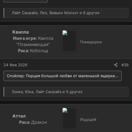
Р
Лайт Санрайз
,
Лео
,
Вивьен Мэлхот
и 6 других
е
а
к
Квилла
ц
Имя в игре:
Квилла
и
Помидорка
"Пламенеющая"
и
Раса:
Кобольд
:
24 Фев 2026
#39
Спойлер:
Порция большой любви от маленькой ящерки...
Р
Зокка
,
Юна
,
Лайт Санрайз
и 9 других
е
а
к
ц
Аттал
и
Ищущий
Раса:
Дракон
и
: