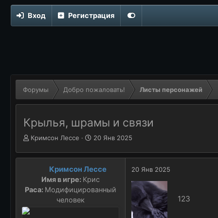
Вход
Регистрация
Форумы
Добро пожаловать!
Листы персонажей
Крылья, шрамы и связи
Автор темы
А
Дата начала
Д
Кримсон Лессе
20 Янв 2025
в
а
т
т
о
а
Кримсон Лессе
20 Янв 2025
р
н
Имя в игре:
Крис
т
а
Раса:
Модифицированный
е
ч
123
человек
м
а
ы
л