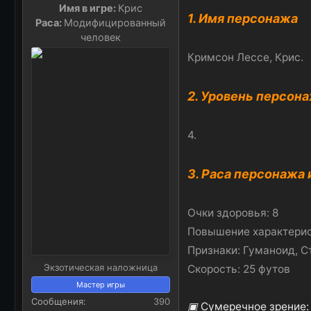
ц
Имя в игре:
Крис
и
1. Имя персонажа
Раса:
Модифицированный
и
человек
:
Кримсон Лессе, Крис.
2. Уровень персон
4.
3. Раса персонажа
Очки здоровья: 8
Повышение характерис
Признаки: Гуманоид, С
Экзотическая наложница
Скорость: 25 футов
Мастер игры
Сообщения
390
▣
Сумеречное зрение: