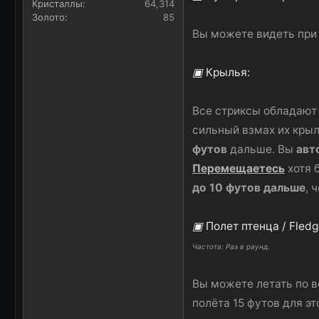
Кристаллы
64,314
Золото
85
Вы можете видеть при т
▣
Крылья:
Все стриксы обладают
сильный взмах их кры
футов
дальше. Вы
авт
Перемещаетесь
хотя 
до 10 футов дальше
, 
▣
Полет птенца / Fledgl
Частота: Раз в раунд.
Вы можете летать по в
полёта 15 футов для э