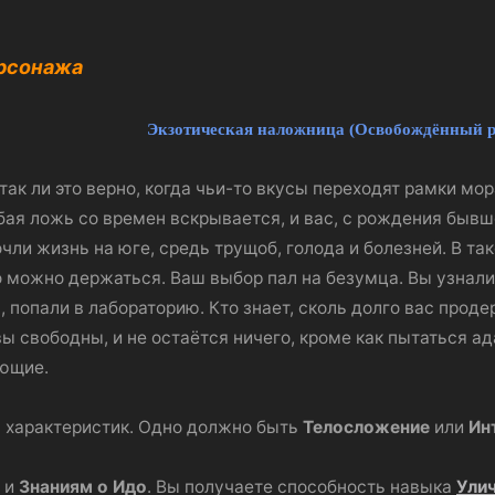
ерсонажа
Экзотическая наложница (Освобождённый р
 так ли это верно, когда чьи-то вкусы переходят рамки мо
юбая ложь со времен вскрывается, и вас, с рождения быв
ли жизнь на юге, средь трущоб, голода и болезней. В т
о можно держаться. Ваш выбор пал на безумца. Вы узнали о
 попали в лабораторию. Кто знает, сколь долго вас проде
вы свободны, и не остаётся ничего, кроме как пытаться ад
ющие.
 характеристик. Одно должно быть
Телосложение
или
Ин
и
Знаниям о Идо
. Вы получаете способность навыка
Улич