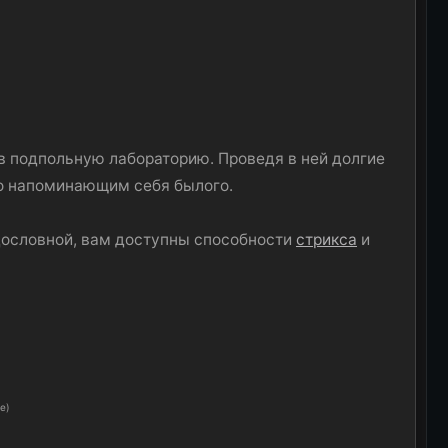
и в подпольную лабораторию. Проведя в ней долгие
но напоминающим себя былого.
одословной, вам доступны способности
стрикса
и
е)