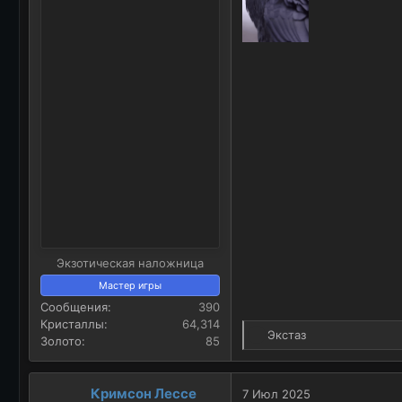
а
Экзотическая наложница
Мастер игры
Сообщения
390
Кристаллы
64,314
Р
Экстаз
Золото
85
е
а
к
Кримсон Лессе
7 Июл 2025