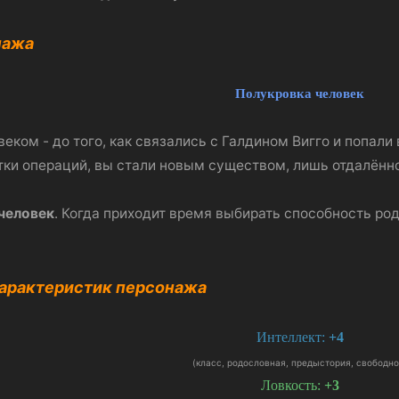
нажа
Полукровка человек
веком - до того, как связались с Галдином Вигго и попал
ятки операций, вы стали новым существом, лишь отдалён
человек
. Когда приходит время выбирать способность р
характеристик персонажа
Интеллект:
+4
(класс, родословная, предыстория, свободно
Ловкость:
+3