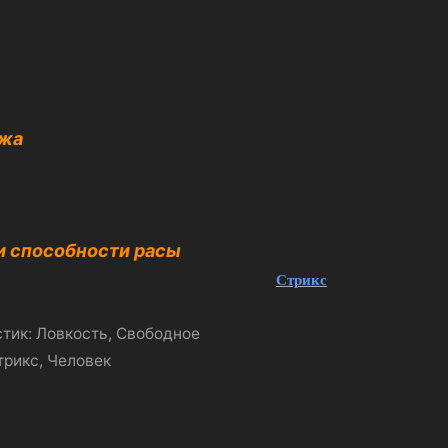
ажа
 и способности расы
Стрикс
тик: Ловкость, Свободное
трикс, Человек