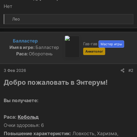
Нет
Р
Лео
е
а
к
Балластер
ц
Гав-гав
Мастер игры
Имя в игре:
Балластер
и
Анкетолог
и
Раса:
Оборотень
:
3 Фев 2026
#2
Добро пожаловать в Энтерум!
Вы получаете:
Раса:
Кобольд
Очки здоровья: 6
Повышение характеристик:
Ловкость, Харизма,