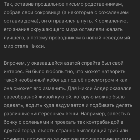
Так, оставив прощальное письмо родственникам,
собрав свои сокровища (а некоторые с сожалением
оставив дома), он отправился в путь. К сожалению,
его знания окружающего мира оставляли желать
лучшего, а потому проводником в новый неведомый
мир стала Никси.
Впрочем, у оказавшейся азатой спрайта был свой
интерес. Ей было любопытно, что может натворить
такой необычный кобольд под её присмотром и как
она сможет его изменить. Для Никси Алдер оказался
своеобразной живой куклой, которую можно было
одевать, водить куда вздумается и подбивать делать
различные «интересные» вещи. Например, залезть в
бочку с соленьями и проехать так контрабандой в
другой город, съесть странно выглядящий гриб или
сочинить лирическо-эпическое произведение во имя