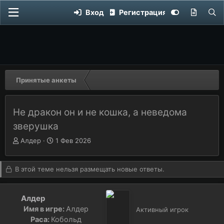
Вход
Регистрация
Принятые анкеты
Не дракон он и не кошка, а неведома
зверушка
Автор темы
А
Дата начала
Д
Алдер
1 Фев 2026
в
а
т
т
о
а
В этой теме нельзя размещать новые ответы.
р
н
т
а
е
ч
Алдер
м
а
Имя в игре:
Алдер
Активный игрок
ы
л
Раса:
Кобольд