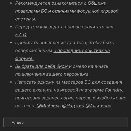
Рекомендуется ознакомиться с
Общими
правилами БС и отличиями форумной игровой
системы.
Перед тем как задать вопрос прочитать наш
F.A.Q.
Прочитать объявления для того, чтобы быть
осведомлённым
о последних событиях на
форуме.
Выбрать для себя биом
и смело начинать
приключения вашего персонажа.
Написать одному из мастеров БС для создания
вашего аккаунта на игровой платформе Foundry,
приготовив заранее логин, пароль и изображение
на токен:
@Мейлиль
@Наджин
@Альциона
Р
Алдер
е