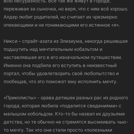
всю несуразность. Все так же живут в городе,
переживая за сыночка, но веря, что с ним всё хорошо.
Алдер любит родителей, но считает их чрезмерно
опекающими и не понимающими его истинное «я».
Никси – спрайт-азата из Элизиума, некогда решившая
подшутить над мечтательным кобальтом и
наставлявшая его в его изначальном путешествии.
Именно она подбила его вступить в неизвестный
портал, чтобы удовлетворить своё любопытство и
пообещав, что это поможет ему исполнить мечту.
«Приколисты» - орава детишек разных рас из родного
города, которая любила «поделится сведениями» с
малышом кобольдом. Кто-то бы назвал их друзьями
детства, но те обычно не стремятся высмеивать чью-
то мечту. Так что они стали просто «полезными