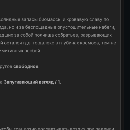
 солидные запасы биомассы и кровавую славу по
ида, но и за беспощадные опустошительные набеги,
ведших за собой полчища собратьев, разрывающих
й остался где-то далеко в глубинах космоса, тем не
римитивных особей.
другое
свободное
.
ка
Запугивающий взгляд / 1
.
чтобы грациозно подхватывать воздух при падении.