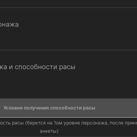
сонажа
жа и способности расы
Условия получения способности расы​
ость расы (берется на 1ом уровне персонажа, после прин
анкеты)​