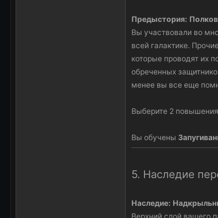
Предыстория: Полков
Вы участвовали во мн
всей галактике. Прочи
которые проводят их п
обреченных защитников 
менее вы все еще помн
Выберите 2 повышения
Вы обучены
Запугива
5. Наследие пе
Наследие: Надкрыльн
Верхний слой вашего п