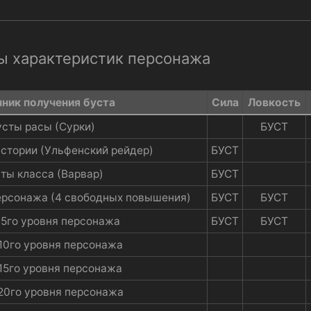
ы характеристик персонажа
ник получения буста​
Сила​
Ловкость​
усты расы (Сурки)​
БУСТ​
стории (Ульфенский рейдер)​
БУСТ​
ты класса (Варвар)​
БУСТ​
ерсонажа (4 свободных повышения)​
БУСТ​
БУСТ​
5го уровня персонажа​
БУСТ​
БУСТ​
10го уровня персонажа​
15го уровня персонажа​
20го уровня персонажа​