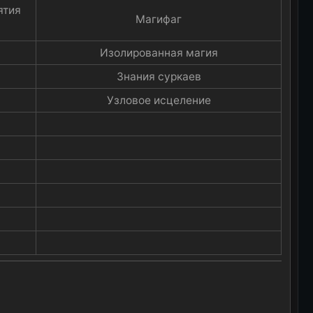
ятия
Магифаг​
Изолированная магия​
Знания суркаев​
Узловое исцеление​