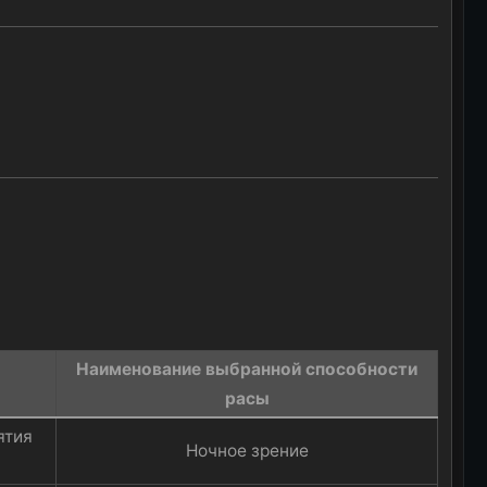
Наименование выбранной способности
расы​
ятия
Ночное зрение​