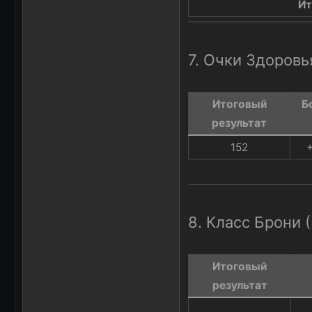
Ит
7. Очки Здоровь
Итоговый
Б
результат​
152​
+
8. Класс Брони 
Итоговый
результат​