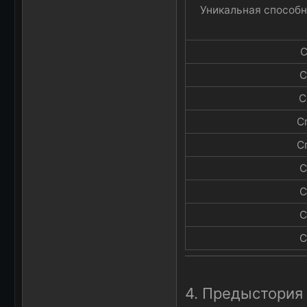
Уникальная способн
С
С
С
С
С
С
С
С
С
4. Предыстория