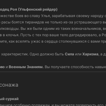
одец Роя (Ульфенский рейдер)
ожестве боев во славу Улья, зарабатывая своему народу
е расы боятся тиранидов не только из-за устрашающего в
олководцы. Вы же были одним из таких военачальников, 
в клочья. Пусть с тех пор ваше тело деградировало, а Ро
ите, как вселять ужас в сердца столкнувшихся с вами п
 характеристик. Одно должно быть
Сила
или
Харизма
, а 
нию
и
Военным Знаниям.
Вы получаете способность навы
рсонажа
ый суркай
анциря особенно подвижен, и вы можете развернуть его, 