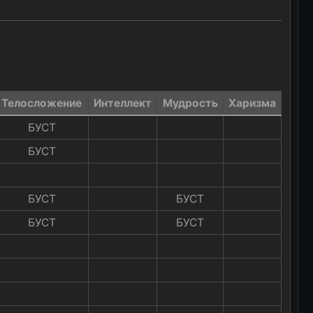
Телосложение​
Интеллект​
Мудрость​
Харизма​
БУСТ​
БУСТ​
БУСТ​
БУСТ​
БУСТ​
БУСТ​