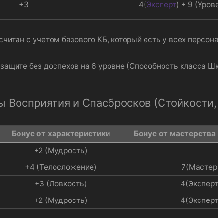
+3​
4(
Эксперт
) + 9 (Урове
считан с учетом базового КБ, который есть у всех персон
защите без доспехов на 6 уровне (Способность класса Ш
ы Восприятия и Спасбросков (Стойкости,
Бонус от характеристики​
Бонус от мастерства 
+2 (Мудрость)​
+4 (Телосложение)​
7(Мастер)
+3 (Ловкость)​
4(Эксперт)
+2 (Мудрость)​
4(Эксперт)