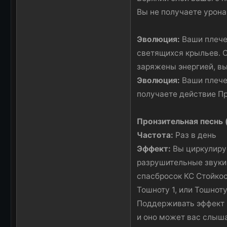
Вы не получаете урона
Эволюция:
Ваши плечев
светящихся крыльев. О
заряжены энергией, вы
Эволюция:
Ваши плечев
получаете действие Про
Пронзительная песнь 
Частота:
Раз в день
Эффект:
Вы циркулируе
разрушительные звуки.
спасбросок КС Стойкос
Тошноту 1, или Тошнот
Поддерживать эффект в
и оно может вас слыша