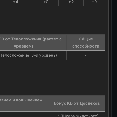
+4
+0​
+2
+0​
ОЗ от Телосложения (растет с
Общие
уровнем)​
способности
(Телосложение, 8-й уровень)​
-​
ровнем и повышением
Бонус КБ от Доспехов​
+2 (Шкура животного)