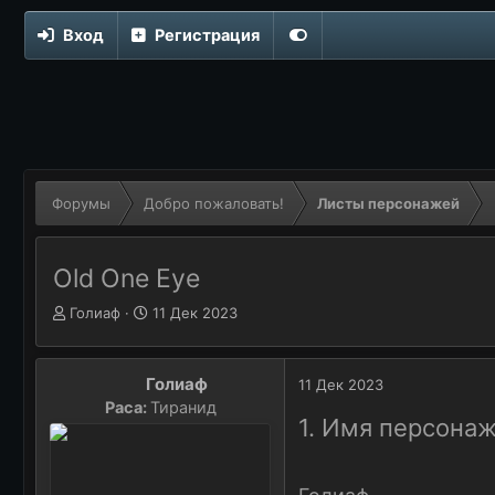
Вход
Регистрация
Форумы
Добро пожаловать!
Листы персонажей
Old One Eye
Автор темы
А
Дата начала
Д
Голиаф
11 Дек 2023
в
а
т
т
о
а
Голиаф
11 Дек 2023
р
н
Раса:
Тиранид
т
а
1. Имя персона
е
ч
м
а
ы
л