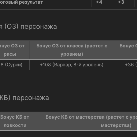
оговый результат
+4
+3
я (ОЗ) персонажа
онус ОЗ от
Бонус ОЗ от класса (растет с
Бонус 
расы​
уровнем)​
8 (Сурки)​
+108 (Варвар, 8-й уровень)​
+36 
(КБ) персонажа
Бонус КБ от
Бонус КБ от мастерства (растет с у
ловкости​
мастерства)​