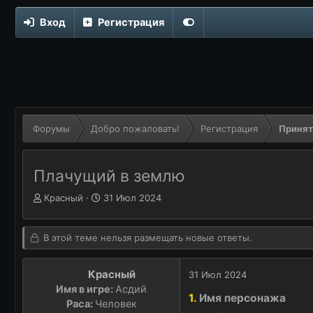
Вход
Регистрация
Форумы
Добро пожаловать!
Регистрация
Принят
Плачущий в землю
Автор темы
А
Дата начала
Д
Красный
31 Июл 2024
в
а
т
т
о
а
В этой теме нельзя размещать новые ответы.
р
н
т
а
Красный
31 Июл 2024
е
ч
Имя в игре:
Асдий
м
а
1.
Имя персонажа
ы
Раса:
Человек
л