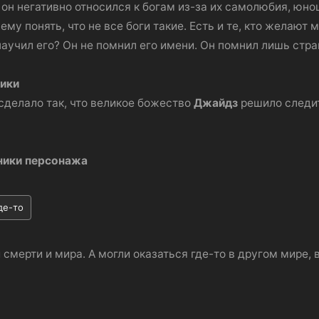
он негативно относился к богам из-за их самолюбия, юно
ему понять, что не все боги такие. Есть и те, кто желают 
 научил его? Он не помнил его имени. Он помнил лишь стр
ики
сделало так, что великое божество
Джайдз
решило следит
ники персонажа
де-то
смерти и мира. А могли оказаться где-то в другом мире, 