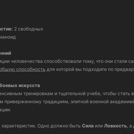
истик:
2 свободных
уманоид
онний
ции человечества способствовали тому, что они стали 
общую способность
для которой вы подходите по предва
 боевых искусств
енсивным тренировкам и тщательной учебе, чтобы стать 
м приверженному традициям, элитной военной академие
ации.
 характеристик. Одно должно быть
Сила
или
Ловкость
, а