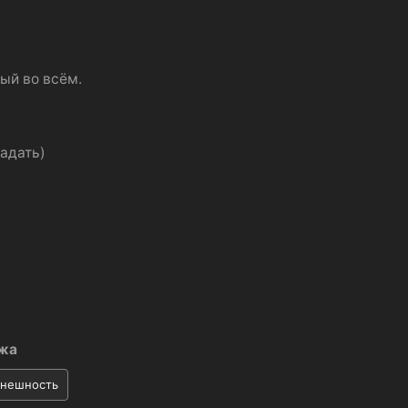
ый во всём.
адать)
жа
внешность