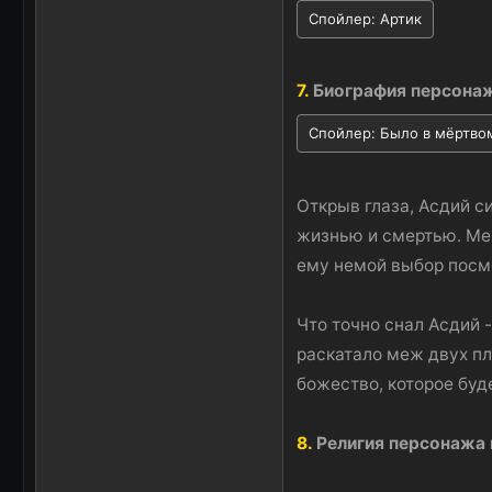
Спойлер:
Артик
7.
Биография персона
Спойлер:
Было в мёртво
Открыв глаза, Асдий с
жизнью и смертью. Меж
ему немой выбор посме
Что точно снал Асдий -
раскатало меж двух пла
божество, которое буд
8.
Религия персонажа 