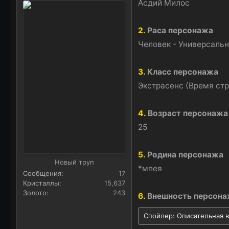
Асдий Милос
а
2.
Раса персонажа
Человек - Универсальн
3.
Класс персонажа
Экстрасенс (Время стр
4.
Возраст персонажа
25
5.
Родина персонажа
Новый труп
*мпея
Сообщения
17
Кристаллы
15,637
Золото
243
6.
Внешность персона
Спойлер:
Описательная 