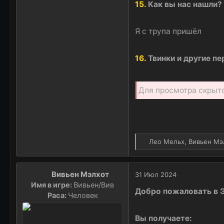
15.
Как вы нас нашли?
Я с трупа пришёл
16.
Твинки и другие п
Для просмотра скрыт
Р
Лео Мельх
,
Вивьен Мэ
е
а
к
Вивьен Мэлхот
31 Июл 2024
ц
Имя в игре:
Вивьен/Вив
и
Добро пожаловать в 
Раса:
Человек
и
:
Вы получаете: