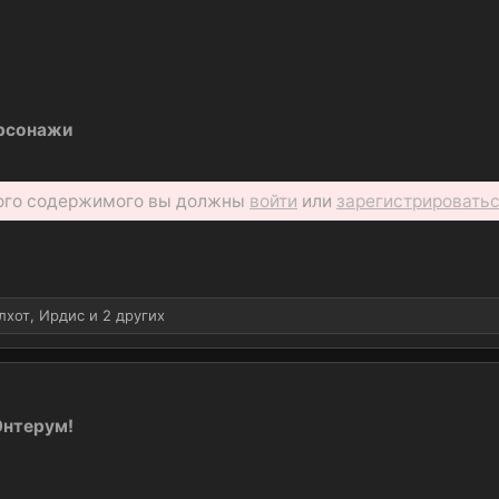
ерсонажи
ого содержимого вы должны
войти
или
зарегистрировать
лхот
,
Ирдис
и 2 других
Энтерум!