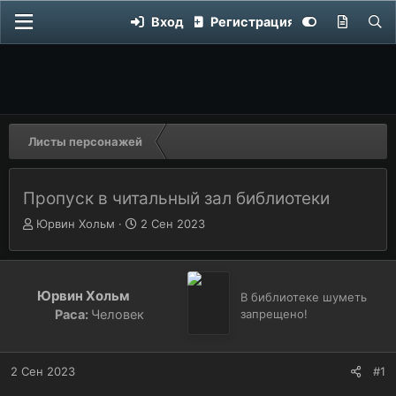
Вход
Регистрация
Листы персонажей
Пропуск в читальный зал библиотеки
Автор темы
А
Дата начала
Д
Юрвин Хольм
2 Сен 2023
в
а
т
т
о
а
р
н
Юрвин Хольм
В библиотеке шуметь
т
а
Раса:
Человек
запрещено!
е
ч
м
а
ы
л
2 Сен 2023
#1
а