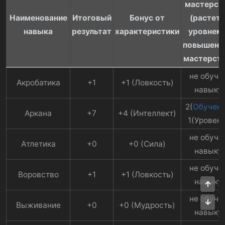
мастерст
Наименование
Итоговый
Бонус от
(растет 
навыка
результат
характеристики
уровнем 
повышени
мастерств
не обуче
Акробатика​
+1​
+1 (Ловкость)​
навыку​
2(
Обучен
)
Аркана​
+7​
+4 (Интеллект)​
1(Уровень
не обуче
Атлетика​
+0​
+0 (Сила)​
навыку​
не обуче
Воровство​
+1​
+1 (Ловкость)​
навыку​
Све
не обуче
Сни
Выживание​
+0​
+0 (Мудрость)​
навыку​