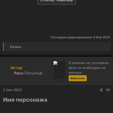
Последнее редактирование:
9 Фев 2025
Р
Безаль
е
а
к
Я конечно не уголовное
ц
Истар
дело но возбужден не
и
меньше
Раса:
Полуэльф
и
Анкетолог
:
2 Сен 2023
#2
Имя персонажа