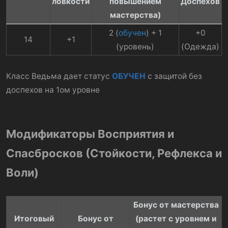
ловкости
повышением
Доспехов
мастерства)
2 (
обучен
) + 1
+0
14​
+1​
(уровень)​
(Одежда)​
Класс Ведьма дает статус
ОБУЧЕН
с защитой без
доспехов на 1ом уровне
Модификаторы Восприятия и
Спасбросков (Стойкости, Рефлекса и
Воли)
Бонус от мастерства
Итоговый
Бонус от
(растет с уровнем и