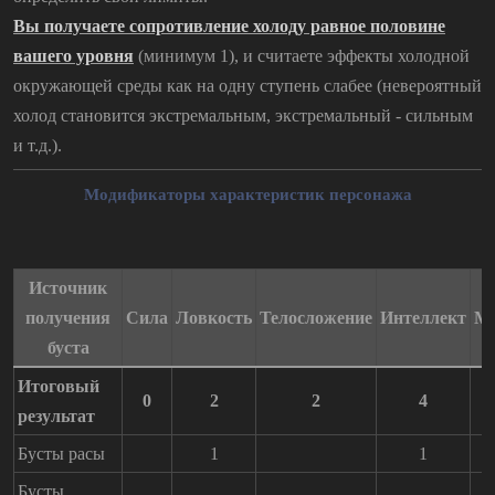
Вы получаете сопротивление холоду равное половине
вашего уровня
(минимум 1), и считаете эффекты холодной
окружающей среды как на одну ступень слабее (невероятный
холод становится экстремальным, экстремальный - сильным
и т.д.).
Модификаторы характеристик персонажа
Источник
получения
Сила
Ловкость
Телосложение
Интеллект
Му
буста
Итоговый
0
2
2
4
результат
Бусты расы
1
1
Бусты