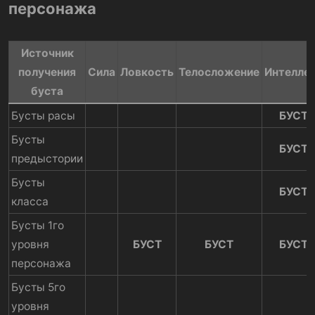
персонажа
Источник
получения
Сила​
Ловкость​
Телосложение​
Интеллек
буста​
Бусты расы
БУСТ
Бусты
БУСТ
предыстории
Бусты
БУСТ
класса
Бусты 1го
уровня
БУСТ
БУСТ
БУСТ
персонажа
Бусты 5го
уровня