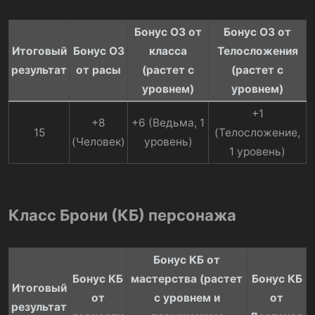
Бонус ОЗ от
Бонус ОЗ от
Итоговый
Бонус ОЗ
класса
Телосложения
результат
от расы
(растет с
(растет с
уровнем)
уровнем)
+1
+8
+6 (Ведьма, 1
15​
(Телосложение,
(Человек)​
уровень)​
1 уровень)​
Класс Брони (КБ) персонажа
Бонус КБ от
Бонус КБ
мастерства (растет
Бонус КБ
Итоговый
от
с уровнем и
от
результат