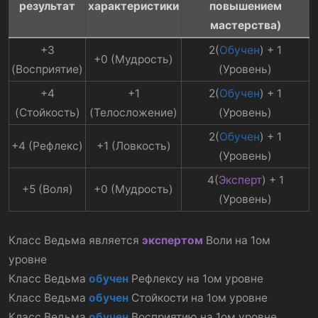
результат
характеристики
повышением
мастерства)
+3
2(
Обучен
) + 1
+0 (Мудрость)​
(Восприятие)​
(Уровень)​
+4
+1
2(
Обучен
) + 1
(Стойкость)​
(Телосложение)​
(Уровень)​
2(
Обучен
) + 1
+4 (Рефлекс)​
+1 (Ловкость)​
(Уровень)​
4(
Эксперт
) + 1
+5 (Воля)​
+0 (Мудрость)​
(Уровень)​
Класс Ведьма является
экспертом
Воли на 1ом
уровне
Класс Ведьма
обучен
Рефлексу на 1ом уровне
Класс Ведьма
обучен
Стойкости на 1ом уровне
Класс Ведьма
обучен
Восприятию на 1ом уровне