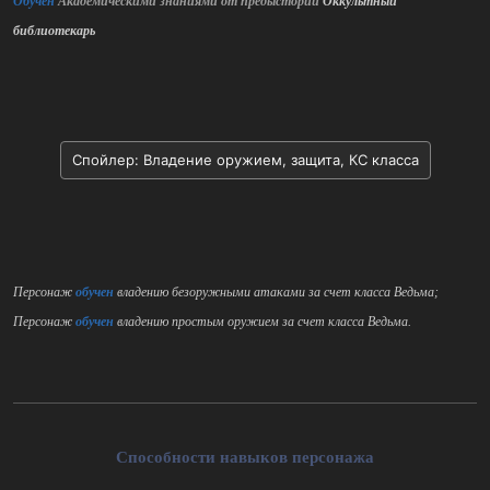
Обучен
Академическими знаниями от предыстории
Оккультный
библиотекарь
Спойлер:
Владение оружием, защита, КС класса
Персонаж
обучен
владению безоружными атаками за счет класса Ведьма;
Персонаж
обучен
владению простым оружием за счет класса Ведьма.
Способности навыков персонажа