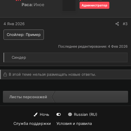
и
Раса:
Иное
Администратор
и
:
4 Янв 2026
#3
Спойлер:
Пример
Последнее редактирование:
4 Фев 2026
Р
Синдер
е
а
к
В этой теме нельзя размещать новые ответы.
ц
и
и
:
Листы персонажей
Ночь
Russian (RU)
Служба поддержки
Условия и правила