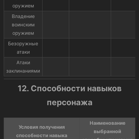
оружием​
Владение
воинским
оружием​
Безоружные
атаки​
Атаки
заклинаниями​
12. Способности навыков
персонажа
Наименование
Условия получения
выбранной
способности навыка​