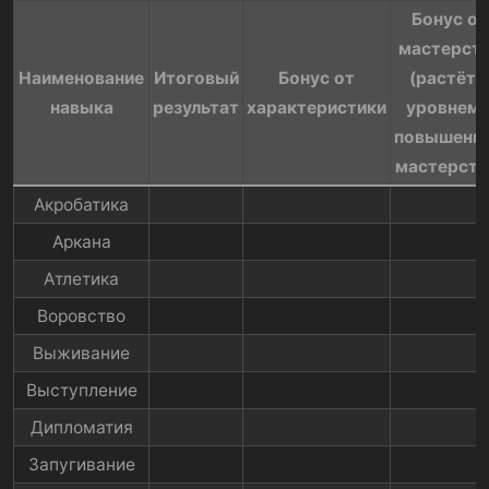
Бонус от
мастерст
Наименование
Итоговый
Бонус от
(растёт 
навыка​
результат​
характеристики​
уровнем 
повышени
мастерства
Акробатика​
Аркана​
Атлетика​
Воровство​
Выживание​
Выступление​
Дипломатия​
Запугивание​