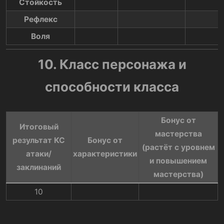
Стойкость
Рефлекс
Воля
10. Класс персонажа и
способности класса
Бонус от
Итоговый
мастерства
результат КС
Бонус от
(растёт с уровнем
атаки/
характеристики​
и повышением
заклинаний​
мастерства)​
10​