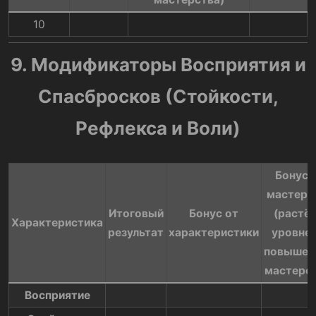
10​
9. Модификаторы Восприятия и
Спасбросков (Стойкости,
Рефлекса и Воли)
Бонус 
мастерс
Итоговый
Бонус от
(растёт
Характеристика​
результат​
характеристики​
уровнем
повышен
мастерст
Восприятие