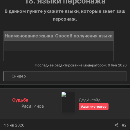
18. Языки персонажа
В данном пункте укажите языки, которые знает ваш
персонаж.
Наименование языка​
Способ получения языка​
Последнее редактирование модератором:
9 Янв 2026
Р
Синдер
е
а
к
ц
Судьба
ДедИнсайд
и
Раса:
Иное
Администратор
и
:
4 Янв 2026
#2