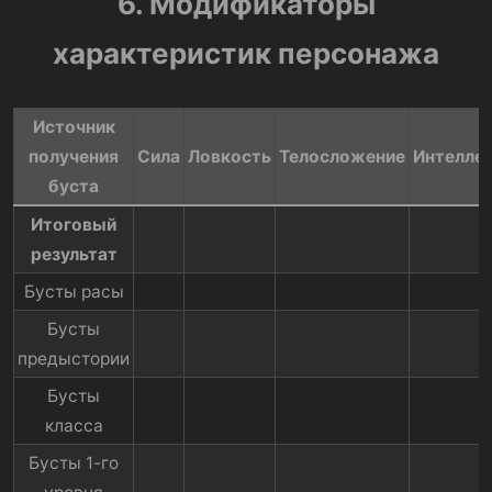
6. Модификаторы
характеристик персонажа
Источник
получения
Сила​
Ловкость​
Телосложение​
Интеллек
буста​
Итоговый
результат
Бусты расы​
Бусты
предыстории​
Бусты
класса​
Бусты 1-го