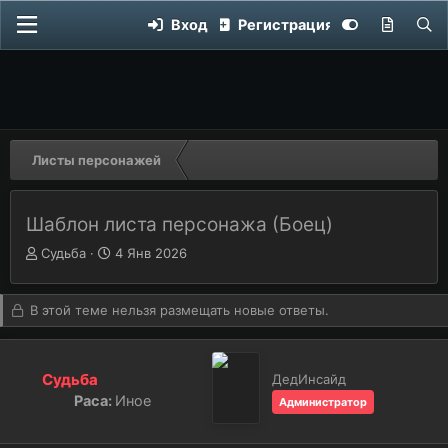
Вход
Регистрация
Листы персонажей
Шаблон листа персонажа (Боец)
Автор темы
А
Дата начала
Д
Судьба
4 Янв 2026
в
а
т
т
о
а
В этой теме нельзя размещать новые ответы.
р
н
т
а
е
ч
Судьба
ДедИнсайд
м
а
Раса:
Иное
Администратор
ы
л
а