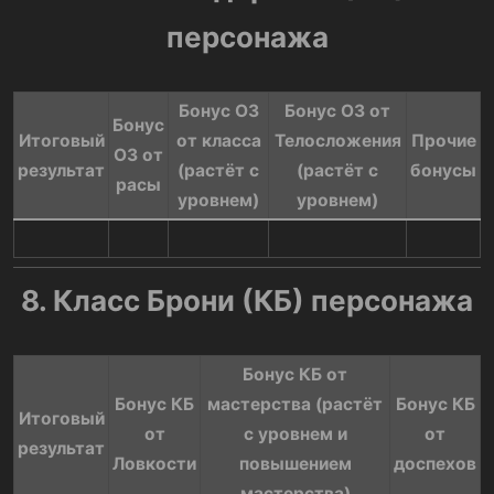
персонажа
Бонус ОЗ
Бонус ОЗ от
Бонус
Итоговый
от класса
Телосложения
Прочие
ОЗ от
результат​
(растёт с
(растёт с
бонусы​
расы​
уровнем)​
уровнем)​
8. Класс Брони (КБ) персонажа
Бонус КБ от
Бонус КБ
мастерства (растёт
Бонус КБ
Итоговый
от
с уровнем и
от
результат​
Ловкости​
повышением
доспехов​
мастерства)​