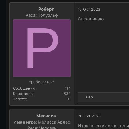
Роберт
15 Окт 2023
Раса:
Полуэльф
Р
Спрашиваю
*робертится*
Сообщения
114
Кристаллы
632
Р
Лео
Золото
31
е
а
к
Мелисса
26 Окт 2023
ц
Имя в игре:
Мелисса Арлес
и
Итак, в каких отношен
Раса:
Человек