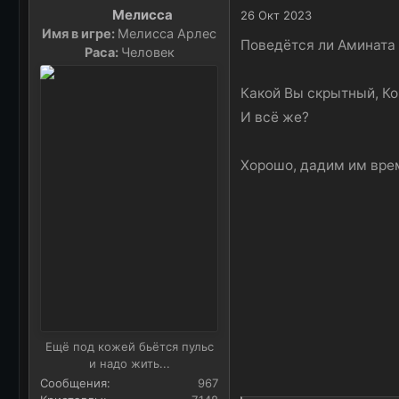
к
Мелисса
26 Окт 2023
ц
Имя в игре:
Мелисса Арлес
и
Поведётся ли Амината 
Раса:
Человек
и
:
Какой Вы скрытный, Ко
И всё же?
Хорошо, дадим им врем
Ещё под кожей бьётся пульс
и надо жить...
Сообщения
967