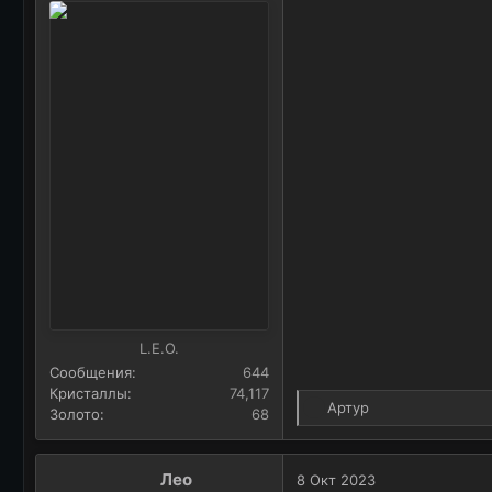
а
L.E.O.
Сообщения
644
Кристаллы
74,117
Р
Артур
Золото
68
е
а
к
Лео
8 Окт 2023
ц