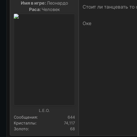
Имя в игре:
Леонардо
и
Стоит ли танцевать то
Раса:
Человек
и
:
Оке
L.E.O.
Сообщения
644
Кристаллы
74,117
Золото
68