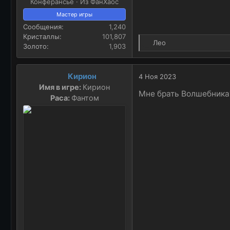
Конферансье · Из ФанХаос
Мастер игры
Сообщения
1,240
Кристаллы
101,807
Р
Лео
Золото
1,903
е
а
к
Кирион
4 Ноя 2023
ц
Имя в игре:
Кирион
и
Мне брать Волшебника
Раса:
Фантом
и
: