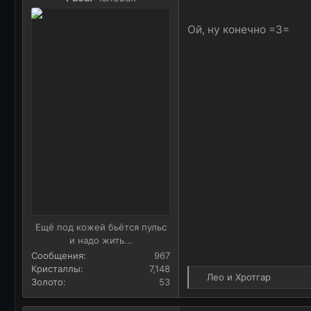
и
:
Ой, ну конечно =3=
Ещё под кожей бьётся пульс
и надо жить...
Сообщения
967
Кристаллы
7,148
Р
Лео
и
Хротгар
Золото
53
е
а