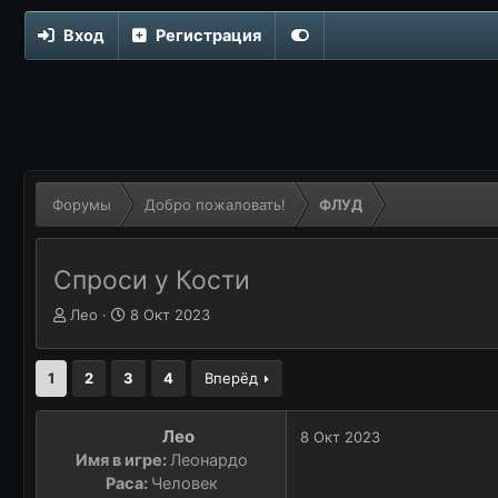
Вход
Регистрация
Форумы
Добро пожаловать!
ФЛУД
Спроси у Кости
Автор темы
А
Дата начала
Д
Лео
8 Окт 2023
в
а
т
т
о
а
1
2
3
4
Вперёд
р
н
т
а
Лео
8 Окт 2023
е
ч
Имя в игре:
Леонардо
м
а
ы
Раса:
л
Человек