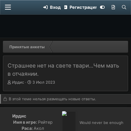
Вход
Регистрация
Принятые анкеты
Страшнее нет на свете твари...Чем мать
в отчаянии.
Автор темы
А
Дата начала
Д
Ирдис
3 Июл 2023
в
а
т
т
о
а
В этой теме нельзя размещать новые ответы.
р
н
т
а
е
ч
Ирдис
м
а
Имя в игре:
Рейтер
Would never be enough
ы
л
Раса:
Акол