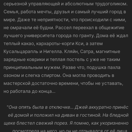
серьезной управляющей и абсолютным трудоголиком.
Семья, работа мечты, друзья и самый лучший город в
мире. Даже те неприятности, что происходили с ними,
не омрачали её будни. Рассел переехал в общежитие
лучшего университета города по гранту. Дома её ждал
теплый какао, кархароты-корги Кси, а затем
Кусальцарапль и Нигелла. Кляйн, Сатра, магнитные
зарядные коврики и теплая постель с уже не таким
принципиальным мужем. Разве что, подушка пахла
озоном и слегка спиртом. Она могла проводить в
мастерской достаточно времени, чтобы не уставать,
но работала до конца...
"
Она опять была в отключке... Джей аккуратно принёс
её домой и положил на диван в гостиной. На бледной
щеке блестел свежий порез. Я помню, как укоризненно
посмотрела на него, но он не отрывался от её лица.