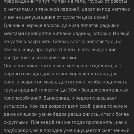
повреждений то тут, то там на теле, грубых от работы
с металлами и техникой ладоней, царапин под ногтями
и вечно шелушащейся от сухости цеха кожей.
Длинные черные волосы до низа лопаток редкими
местами серебрятся нитками седины, которую Ир ещё
не успела закрасить. Сквозь слегка золотистую, но
тонкую кожу, проступают вены, легко выдающие
настроение и состояние аколки.
Она невысокая: чуть выше метра шестидесяти, и с
первого взгляда достаточно хорошо сложена для
своего возраста: мышц достаточно, чтобы поднимать
грузы средней тяжести (до 30кг) без дополнительных
приспособлений. Вынослива, и редко показывает
усталость. Кое-где возраст взял своё: ранее тонкие и
даже слишком узкие бедра расширились, стали более
округлыми. Плечи всё так же гордо приподняты, как и
подбородок, но в походке уже ощущается смягченный