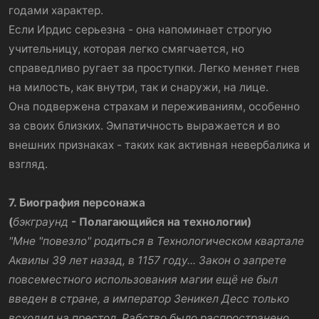
годами характер.
Если Ирдис серьезна - она напоминает строгую
учительницу, которая легко смягчается, но
справедливо ругает за проступки. Легко меняет гнев
на милость, как внутри, так и снаружи, на лице.
Она подвержена страхам и переживаниям, особенно
за своих близких. Эмпатичность выражается и во
внешних признаках - таких как активная невербалика и
взгляд.
7. Биография персонажа
(
бэкграунд
- Полагающийся на технологии)
"Мне "повезло" родиться в Технологическом квартале
Аквилы 39 лет назад, в 1157 году... Закон о запрете
повсеместного использования магии ещё не был
введен в стране, а император Зеникел Десс только
всходил на престол. Рабство было распространено