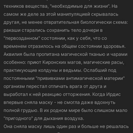
техников вещества, "необходимые для жизни". На
самом же деле за этой манипуляцией скрывалась
другая, не менее отвратительная биологически схема:
ракаши старались сохранить тело дочери в
"первозданном" состоянии, как у себя, что со
временем отразилось на общем состоянии здоровья.
Аквилия была пропитана магической тканью и чарами
особенно: приют Киронских магов, магические расы,
практикующие колдуны и ведьмы. Ослабший под
постоянными "прививками антимагической материи"
организм перестал отличать врага от друга и
выработал к ней реакцию отторжения. Когда Ирдис
впервые сняла маску - не смогла даже вдохнуть
полной грудью. В их родном мире было слишком мало
"пригодного" для дыхания воздуха.
Она сняла маску лишь один раз и больше не решалась