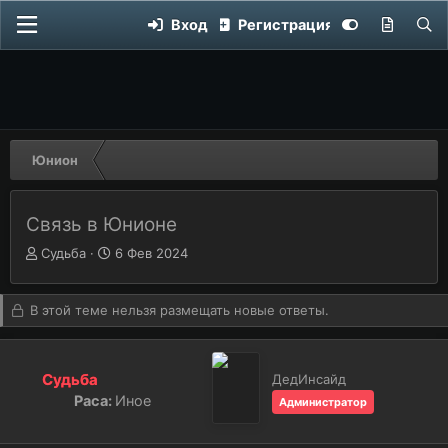
Вход
Регистрация
Юнион
Связь в Юнионе
Автор темы
А
Дата начала
Д
Судьба
6 Фев 2024
в
а
т
т
о
а
В этой теме нельзя размещать новые ответы.
р
н
т
а
е
ч
Судьба
ДедИнсайд
м
а
Раса:
Иное
Администратор
ы
л
а