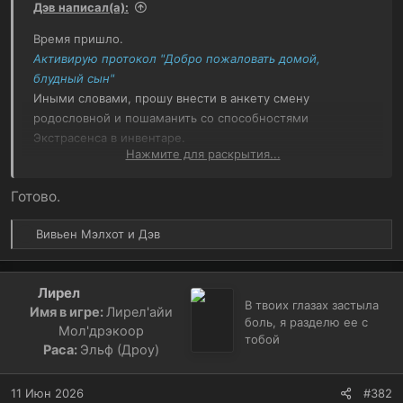
Дэв написал(а):
Время пришло.
Активирую протокол "Добро пожаловать домой,
блудный сын"
Иными словами, прошу внести в анкету смену
родословной и пошаманить со способностями
Экстрасенса в инвентаре.
Нажмите для раскрытия...
1) Текущий класс вашего персонажа:
Экстрасенс
Готово.
2) Новый класс вашего персонажа:
Кинетик
3) Причина смены:
Ролевые обстоятельства, а также
Р
Вивьен Мэлхот
и
Дэв
моё личное желание снова активно раздракониться.
е
И...что-ж, все мы видели "ремастер" Экстрасенса.
а
4) Меняли ли вы класс персонажа ранее:
Да.
к
Лирел
5) Способности, за которые требуется возврат:
Только
ц
В твоих глазах застыла
Имя в игре:
Лирел'айи
за проданные уровни 5-8 возврат в кри разницы за
и
боль, я разделю ее с
Мол'дрэкоор
продажу.
и
тобой
Раса:
Эльф (Дроу)
:
+ смена наследия с Ореада на Драконью кровь.
11 Июн 2026
#382
В перебилде переучиваю навык "Изобретатель" на