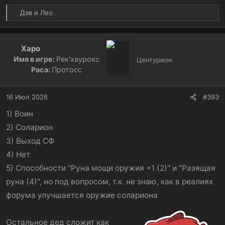
Р
Дэв
и
Лео
е
а
к
Харо
ц
Имя в игре:
Рек'хаурокс
и
Центурион
и
Раса:
Протосс
:
16 Июл 2026
#393
1) Воин
2) Соларион
3) Выход СФ
4) Нет
5) Способности "Руна мощи оружия +1 (2)" и "Разящая
руна (4)", но под вопросом, т.к. не знаю, как в реалиях
форума улучшается оружие солариона
Остальное дед сложит как