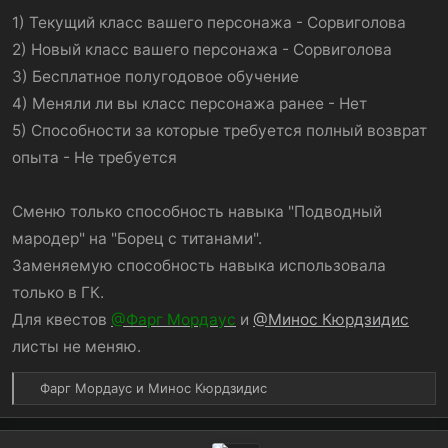
другой, поэтому стираю доп.формулы, полученные от
1) Текущий класс вашего персонажа - Сорвиголова
Обучений N.
2) Новый класс вашего персонажа - Сорвиголова
Ссылка на пост с прошлой заявкой на рецепты для
3) Бесплатное полугодовое обучение
обучений -
тут.
4) Меняли ли вы класс персонажа ранее - Нет
5) Способности за которые требуется полный возврат
опыта - Не требуется
Сменю только способность навыка "Подводный
мародер" на "Борец с титанами".
Заменяемую способность навыка использовала
только в ГК.
Для квестов
@Фарг Мордаус
и
@Минос Кюрдзидис
листы не меняю.
Р
Фарг Мордаус
и
Минос Кюрдзидис
е
а
к