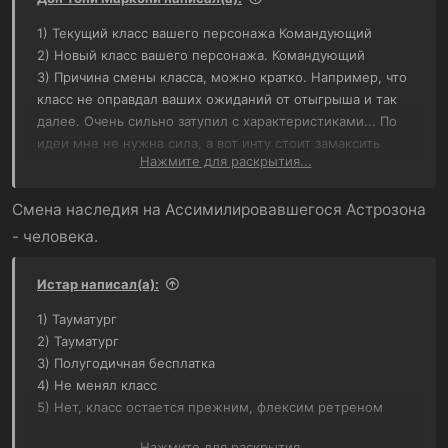
1) Текущий класс вашего персонажа Командующий
2) Новый класс вашего персонажа. Командующий
3) Причина смены класса, можно кратко. Например, что
класс не оправдал ваших ожиданий от отыгрыша и так
далее. Очень сильно затупил с характеристиками... По
идеи мне не нужна сила, а вот инту стоит замаксить
Нажмите для раскрытия...
ради автоматического огня
4) Меняли ли вы класс персонажа ранее. (это можно
Смена наследия на Ассимилировавшегося Астрозона
посмотреть в вашей анкете) нет
5) Способности за которые требуется полный возврат
- человека.
опыта (начинаются с пятого уровня персонажа и выше)
таких нет
Истар написал(а):
1) Тауматург
2) Тауматург
3) Полугодичная бесплатка
4) Не менял класс
5) Нет, класс остается прежним, флексим ретреном
Нажмите для раскрытия...