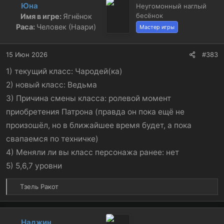
Юна
Неугомонный наглый
ц
бесёнок
Имя в игре:
Ягнёнок
и
и
Раса:
Человек (Наари)
Мастер игры
:
15 Июн 2026
#383
1) текущий класс: Чародей(ка)
2) новый класс: Ведьма
3) Причина смены класса: ролевой момент
приобретения Патрона (правда он пока ещё не
произошёл, но в ближайшее время будет, а пока
свапаемся по техничке)
4) Меняли ли вы класс персонажа ранее: нет
5) 5,6,7 уровни
Р
Тзель Ракот
е
а
к
Наджин
ц