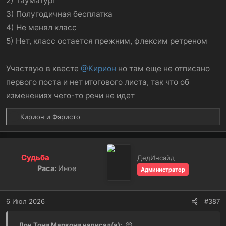
2) Тауматург
3) Полугодичная бесплатка
4) Не менял класс
5) Нет, класс остается прежним, флексим ретреном
Участвую в квесте
@Кирион
но там еще не отписано
первого поста и нет итогового листа, так что об
изменениях чего-то речи не идет
Р
Кирион
и
Фэристо
е
а
к
ц
Судьба
ДедИнсайд
и
Раса:
Иное
Администратор
и
:
6 Июл 2026
#387
Дон Тони Маркони написал(а):