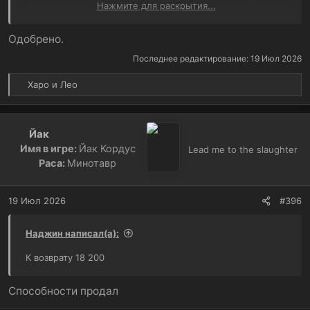
Нажмите для раскрытия...
@Синий Гриб
в квесте остаюсь как есть, лист не буду
прятать, хе-хе
Одобрено.
Последнее редактирование:
19 Июл 2026
Р
Харо
и
Лео
е
а
к
Йак
ц
Имя в игре:
Йак Кордус
и
Lead me to the slaughter
и
Раса:
Минотавр
:
19 Июл 2026
#396
Наджин написал(а):
К возврату 18 200
Способности продал