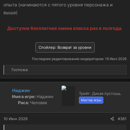
опыта (начинаются с пятого уровня персонажа и
выше)
Доступна бесплатная смена класса раз в полгода.
Спойлер:
Возврат за уровни
Последнее редактирование модератором:
19 Июл 2026
Р
Госпожа
е
а
к
Наджин
ц
Трейт: Дикая пустошь.
Имя в игре:
Наджин
и
Мастер игры
и
Раса:
Человек
:
10 Июн 2026
#381