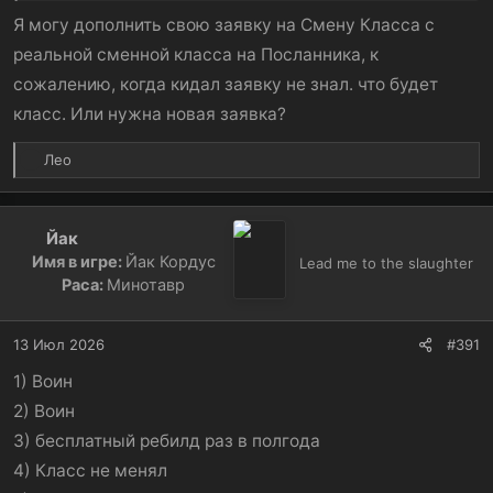
Я могу дополнить свою заявку на Смену Класса с
реальной сменной класса на Посланника, к
сожалению, когда кидал заявку не знал. что будет
класс. Или нужна новая заявка?
Р
Лео
е
а
к
Йак
ц
Имя в игре:
Йак Кордус
и
Lead me to the slaughter
и
Раса:
Минотавр
:
13 Июл 2026
#391
1) Воин
2) Воин
3) бесплатный ребилд раз в полгода
4) Класс не менял