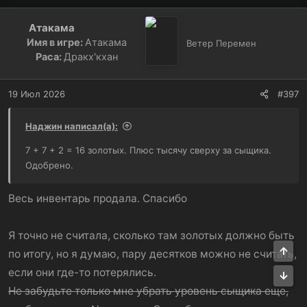
Атакама
Имя в игре:
Атакама
Ветер Перемен
Раса:
Дракх'кхан
19 Июл 2026
#397
Наджин написал(а):
7 + 7 + 2 = 16 золотых. Плюс тысячу сверху за сыщика.
Одобрено.
Весь инвентарь продала. Спасибо
Я точно не считала, сколько там золотых должно быть
Све
по итогу, но я думаю, пару десятков можно не считать,
если они где-то потерялись.
Сни
Не забудьте только мне убрать уровень сыщика еще,