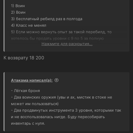
1) Воин
2) Воин
3) бесплатный ребилд раз в полгода
4) Класс не менял
5) Если можно вернуть опыт за такой перебилд, то
хотелось бы продать уровни с 9 по 5 за полную
Нажмите для раскрытия...
стоимость
К возврату 18 200
Атакама написал(а):
- Лёгкая броня
- Два воинских оружия (увы и ах, мистик в стоке не
может им пользоваться)
- Два продвинутых инструмента 3 уровня, которыми так
и не воспользовалась нигде. Буду пересобирать
инвентарь с нуля.