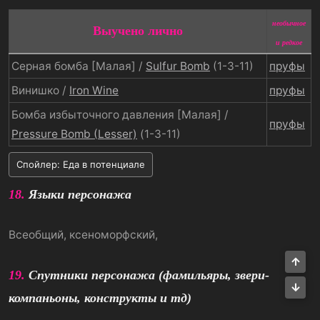
необычное
Выучено лично
и редкое
Серная бомба [Малая] /
Sulfur Bomb
(1-3-11)
пруфы
Винишко /
Iron Wine
пруфы
Бомба избыточного давления [Малая] /
пруфы
Pressure Bomb (Lesser)
(1-3-11)
Спойлер:
Еда в потенциале
18.
Языки персонажа
Всеобщий, ксеноморфский,
Све
19.
Спутники персонажа (фамильяры, звери-
Сни
компаньоны, конструкты и тд)