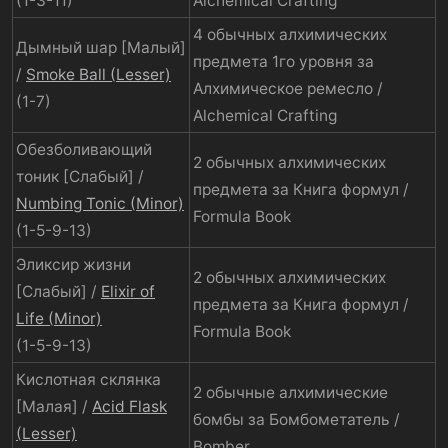
(1-3-11)
Alchemical Crafting
4 обычных алхимических
Дымный шар [Малый]
предмета 1го уровня за
/
Smoke Ball (Lesser)
Алхимическое ремесло /
(1-7)
Alchemical Crafting
Обезболивающий
2 обычных алхимических
тоник [Слабый] /
предмета за Книга формул /
Numbing Tonic (Minor)
Formula Book
(1-5-9-13)
Эликсир жизни
2 обычных алхимических
[Слабый] /
Elixir of
предмета за Книга формул /
Life (Minor)
Formula Book
(1-5-9-13)
Кислотная склянка
2 обычные алхимические
[Малая] /
Acid Flask
бомбы за Бомбометатель /
(Lesser)
Bomber