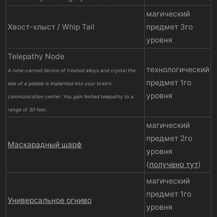
магический
Хвост-хлыст / Whip Tail
предмет 3го
уровня
Telepathy Node
технологический
A rune-carved device of treated alloys and crystal the
предмет 1го
size of a pebble is implanted into your brain’s
уровня
communication center. You gain limited telepathy to a
range of 30 feet.
магический
предмет 2го
Маскарадный шарф
уровня
(
получено тут
)
магический
предмет 1го
Универсальное огниво
уровня