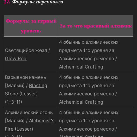
17.
Формулы персонажа
Формулы за первый
За то что красивый алхимик
уровень
4 обычных алхимических
Светящийся жезл /
предмета 1го уровня за
Glow Rod
Алхимическое ремесло /
Alchemical Crafting
Взрывной камень
4 обычных алхимических
[Малый] /
Blasting
предмета 1го уровня за
Stone (Lesser)
Алхимическое ремесло /
(1-3-11)
Alchemical Crafting
Алхимический огонь
4 обычных алхимических
[Малый] /
Alchemist's
предмета 1го уровня за
Fire (Lesser)
Алхимическое ремесло /