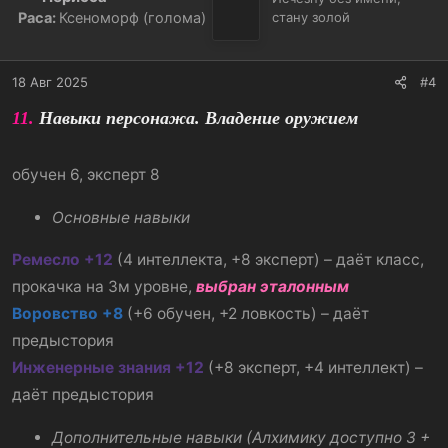
и
Раса:
Ксеноморф (голома)
стану золой
и
:
18 Авг 2025
#4
11.
Навыки персонажа. Владение оружием
обучен 6, эксперт 8
Основные навыки
Ремесло +12
(4 интеллекта, +8 эксперт) – даёт класс,
прокачка на 3м уровне,
выбран эталонным
Воровство +8
(+6 обучен, +2 ловкость) – даёт
предыстория
Инженерные знания +12
(+8 эксперт, +4 интеллект) –
даёт предыстория
Дополнительные навыки (Алхимику доступно 3 +