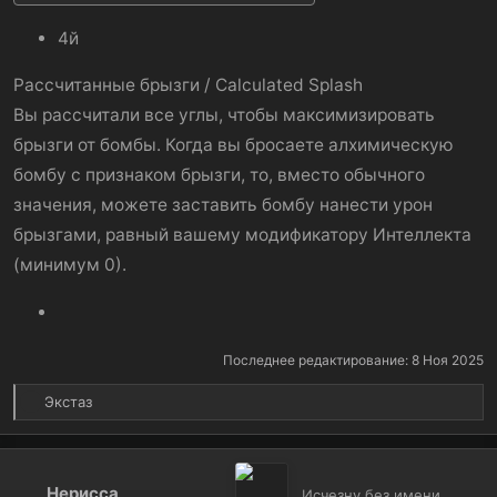
4й
Рассчитанные брызги / Calculated Splash
Вы рассчитали все углы, чтобы максимизировать
брызги от бомбы. Когда вы бросаете алхимическую
бомбу с признаком брызги, то, вместо обычного
значения, можете заставить бомбу нанести урон
брызгами, равный вашему модификатору Интеллекта
(минимум 0).
Последнее редактирование:
8 Ноя 2025
Р
Экстаз
е
а
к
ц
Нерисса
Исчезну без имени,