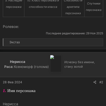
5. Наследие
10. Класс персонажа и
Способности
Спутники
персонажа
способности класса
архетипа
персонажа
персонажа
Ролевое:
Последнее редактирование:
29 Ноя 2025
Р
Экстаз
е
а
к
ц
Нерисса
Исчезну без имени,
и
Раса:
Ксеноморф (голома)
стану золой
и
:
28 Фев 2024
#2
1.
Имя персонажа
Нерисса