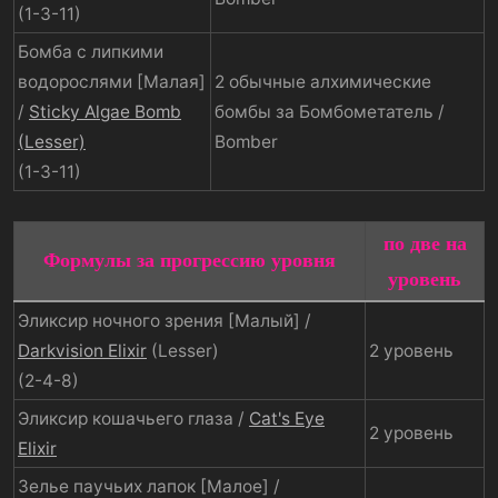
(1-3-11)
Бомба с липкими
водорослями [Малая]
2 обычные алхимические
/
Sticky Algae Bomb
бомбы за Бомбометатель /
(Lesser)
Bomber
(1-3-11)
по две на
Формулы за прогрессию уровня
уровень
Эликсир ночного зрения [Малый] /
Darkvision Elixir
(Lesser)
2 уровень
(2-4-8)
Эликсир кошачьего глаза /
Cat's Eye
2 уровень
Elixir
Зелье паучьих лапок [Малое] /