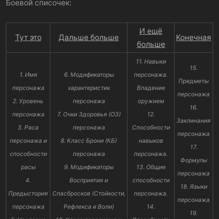
Боевой списочек:
И ещё
Тут это
Дальше больше
Конечная
больше
11. Навыки
15.
1. Имя
6. Модификаторы
персонажа.
Предметы
персонажа
характеристик
Владение
персонажа
2. Уровень
персонажа
оружием
16.
персонажа
7. Очки Здоровья (ОЗ)
12.
Заклинания
3. Раса
персонажа
Способности
персонажа
персонажа и
8. Класс Брони (КБ)
навыков
17.
способности
персонажа
персонажа.
Формулы
расы
9. Модификаторы
13. Общие
персонажа
4.
Восприятия и
способности
18. Языки
Предыстория
Спасбросков (Стойкости,
персонажа.
персонажа
персонажа
Рефлекса и Воли)
14.
19.