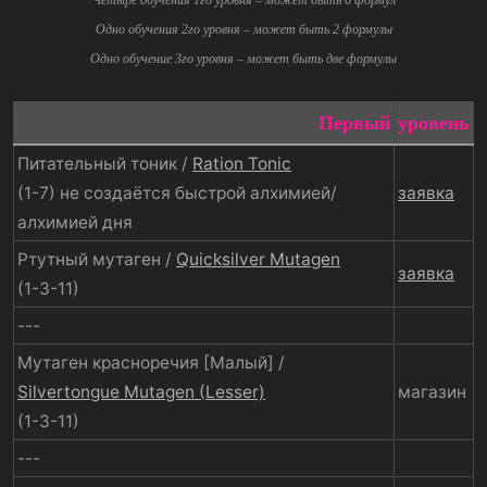
Четыре обучения 1го уровня – может быть 6 формул
Одно обучения 2го уровня – может быть 2 формулы
Одно обучение 3го уровня
–
может быть две формулы
Первый
уровень
Питательный тоник /
Ration Tonic
(1-7) не создаётся быстрой алхимией/
заявка
алхимией дня
Ртутный мутаген /
Quicksilver Mutagen
заявка
(1-3-11)
---
Мутаген красноречия [Малый] /
Silvertongue Mutagen (Lesser)
магазин
(1-3-11)
---