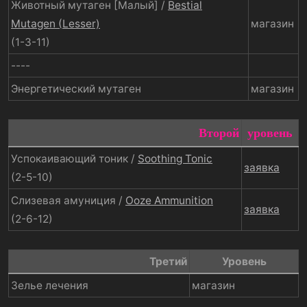
Животный мутаген [Малый] /
Bestial
Mutagen (Lesser)
магазин
(1-3-11)
----
Энергетический мутаген
магазин
Второй
уровень
Успокаивающий тоник /
Soothing Tonic
заявка
(2-5-10)
Слизевая амуниция /
Ooze Ammunition
заявка
(2-6-12)
Третий​
Уровень
Зелье лечения
магазин