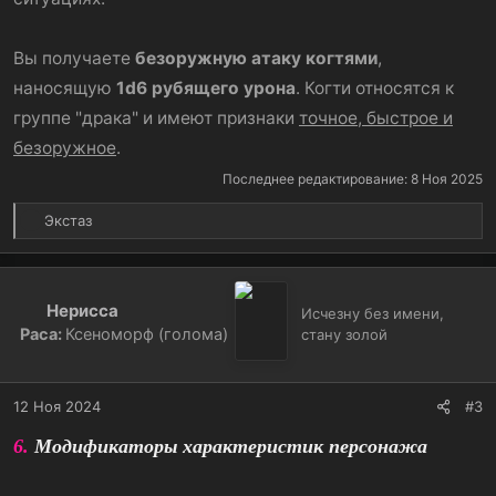
Вы получаете
безоружную атаку когтями
,
наносящую
1d6 рубящего урона
. Когти относятся к
группе "драка" и имеют признаки
точное, быстрое и
безоружное
.
Последнее редактирование:
8 Ноя 2025
Р
Экстаз
е
а
к
ц
Нерисса
Исчезну без имени,
и
Раса:
Ксеноморф (голома)
стану золой
и
:
12 Ноя 2024
#3
6.
Модификаторы характеристик персонажа