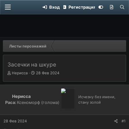
Вход
Регистрация
Листы персонажей
Засечки на шкуре
Автор темы
А
Дата начала
Д
Нерисса
28 Фев 2024
в
а
т
т
о
а
р
н
Нерисса
Исчезну без имени,
т
а
Раса:
Ксеноморф (голома)
стану золой
е
ч
м
а
ы
л
28 Фев 2024
#1
а